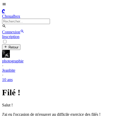
C
Choualbox
Connexion
Inscription
Retour
photographie
·
Jeanbite
·
10 ans
Filé !
Salut !
J'ai eu l'occasion de m'essayer au difficile exercice des filés !