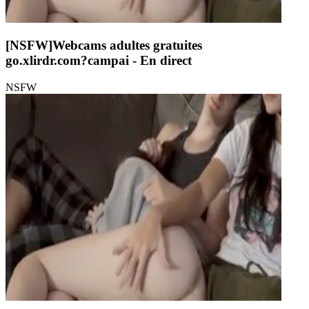
[NSFW]
Webcams adultes gratuites
go.xlirdr.com?campai
- En direct
NSFW