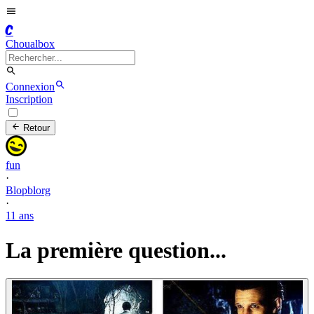
C
Choualbox
Connexion
Inscription
Retour
fun
·
Blopblorg
·
11 ans
La première question...