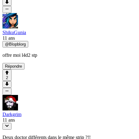
ShikuGunia
11 ans
@
Blopblorg
offre moi l4d2 stp
Répondre
2
Darkgrim
11 ans
Deux doctor différents dans le même strip ?!!