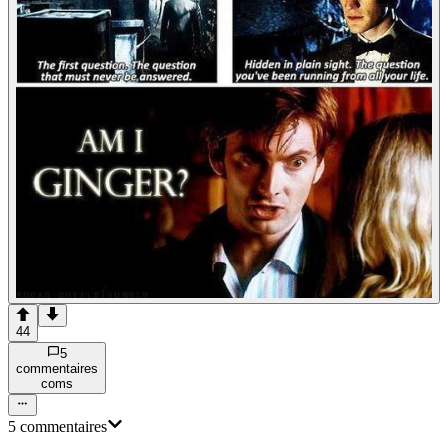
44
5
commentaire
s
com
s
5
commentaire
s