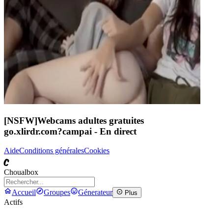
[NSFW]
Webcams adultes gratuites
go.xlirdr.com?campai
- En direct
Aide
Conditions générales
Cookies
C
Choualbox
Accueil
Groupes
Génerateur
Plus
Actifs