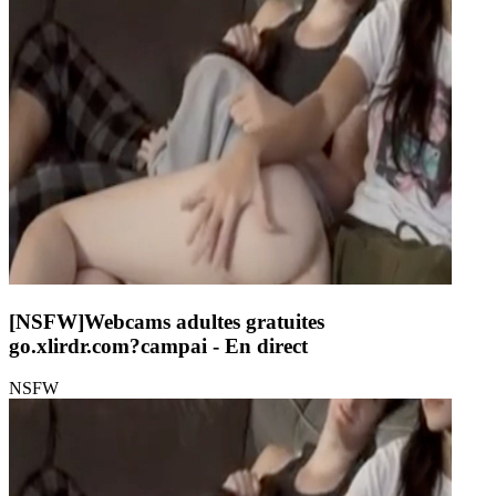
[NSFW]
Webcams adultes gratuites
go.xlirdr.com?campai
- En direct
NSFW