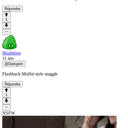
Répondre
1
Blopblorg
11 ans
@
Darkgrim
Flashback Moffat style maggle
Répondre
1
NSFW