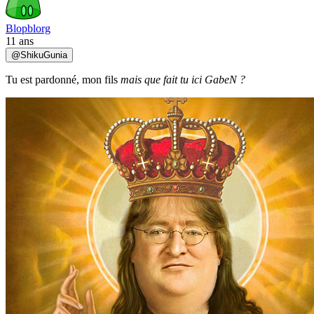
Blopblorg
11 ans
@
ShikuGunia
Tu est pardonné, mon fils
mais que fait tu ici GabeN ?