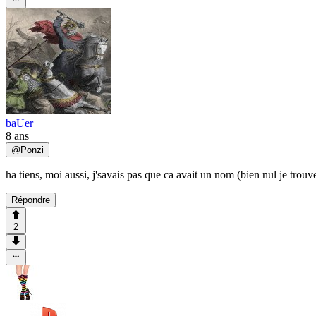
baUer
8 ans
@
Ponzi
ha tiens, moi aussi, j'savais pas que ca avait un nom (bien nul je trou
Répondre
2