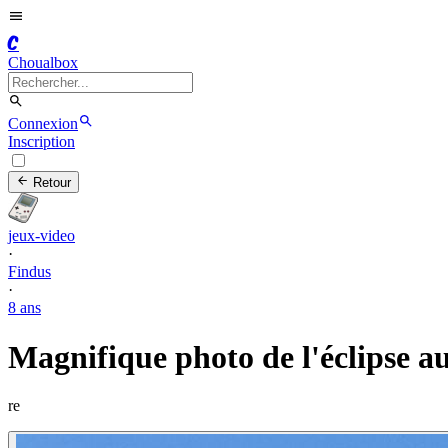
C
Choualbox
Connexion
Inscription
Retour
jeux-video
·
Findus
·
8 ans
Magnifique photo de l'éclipse au
re