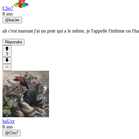
Cho7
8 ans
@
baUer
ah c'est marrant j'ai un pote qui a le même, je l'appelle l'infirme ou l'
Répondre
3
baUer
8 ans
@
Cho7