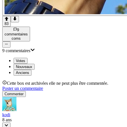
83
9
commentaire
s
com
s
9
commentaire
s
Votes
Nouveaux
Anciens
Cette box est archivées elle ne peut plus être commentée.
Poster un commentaire
Commenter
kodi
8 ans