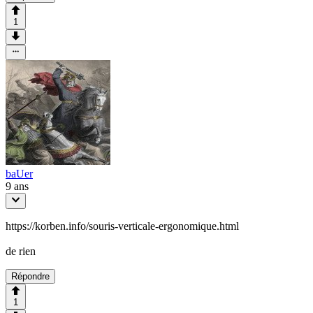
1
baUer
9 ans
https://korben.info/souris-verticale-ergonomique.html
de rien
Répondre
1