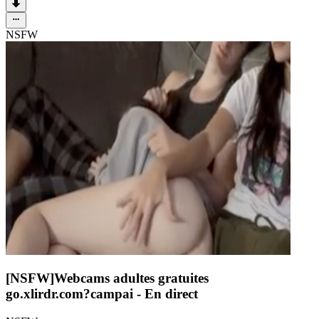
NSFW
[NSFW]
Webcams adultes gratuites
go.xlirdr.com?campai
- En direct