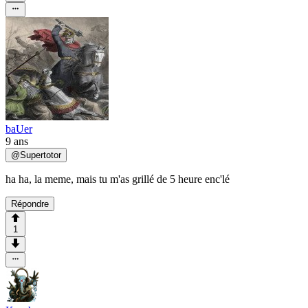
baUer
9 ans
@
Supertotor
ha ha, la meme, mais tu m'as grillé de 5 heure enc'lé
Répondre
1