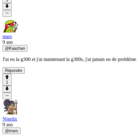
mars
9 ans
@
Kaazhan
J'ai eu la g300 et j'ai maintenant la g300s, j'ai jamais eu de problème
Répondre
1
Nigelix
9 ans
@
mars