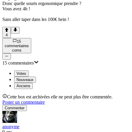
Donc quelle souris ergonomique prendre ?
Vous avez 4h !
Sans aller taper dans les 100€ hein !
4
15
commentaire
s
com
s
15
commentaire
s
Votes
Nouveaux
Anciens
Cette box est archivées elle ne peut plus être commentée.
Poster un commentaire
Commenter
anonyme
9 ans