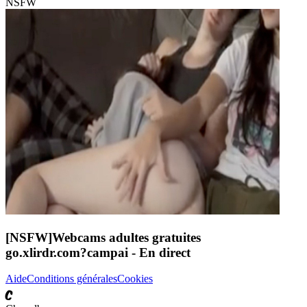
NSFW
[NSFW]
Webcams adultes gratuites
go.xlirdr.com?campai
- En direct
Aide
Conditions générales
Cookies
C