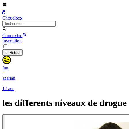
C
Choualbox
Connexion
Inscription
Retour
fun
·
azariah
·
12 ans
les differents niveaux de drogue