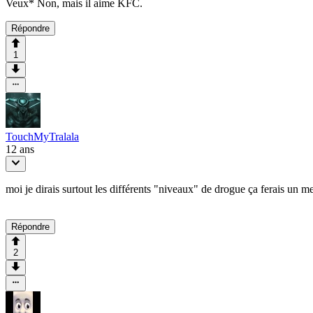
Veux* Non, mais il aime KFC.
Répondre
1
TouchMyTralala
12 ans
moi je dirais surtout les différents "niveaux" de drogue ça ferais un m
Répondre
2