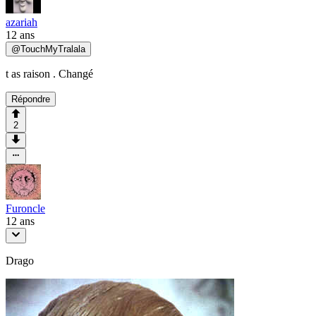
azariah
12 ans
@
TouchMyTralala
t as raison . Changé
Répondre
2
Furoncle
12 ans
Drago