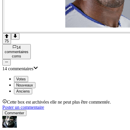
75
14
commentaire
s
com
s
14
commentaire
s
Votes
Nouveaux
Anciens
Cette box est archivées elle ne peut plus être commentée.
Poster un commentaire
Commenter