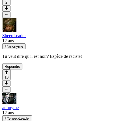
2
SheepLeader
12 ans
@
anonyme
Tu veut dire qu'il est noir? Espèce de raciste!
Répondre
13
anonyme
12 ans
@
SheepLeader