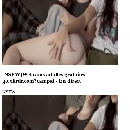
[NSFW]
Webcams adultes gratuites
go.xlirdr.com?campai
- En direct
NSFW