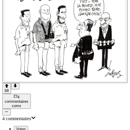
68
4
commentaire
s
com
s
4
commentaire
s
Votes