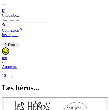
C
Choualbox
Connexion
Inscription
Retour
fun
·
Anonyme
·
10 ans
Les héros...