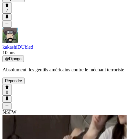
7
kakashiDUbled
10 ans
@
Django
Absolument, les gentils américains contre le méchant terroriste
Répondre
0
NSFW