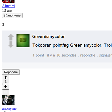
Alucard
13 ans
@
anonyme
:(
Répondre
1
anonyme