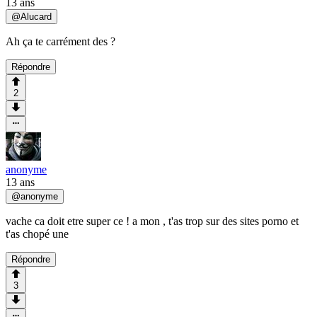
13 ans
@
Alucard
Ah ça te carrément des ?
Répondre
2
anonyme
13 ans
@
anonyme
vache ca doit etre super ce ! a mon , t'as trop sur des sites porno et
t'as chopé une
Répondre
3