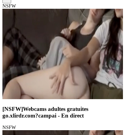
NSFW
[NSFW]
Webcams adultes gratuites
go.xlirdr.com?campai
- En direct
NSFW