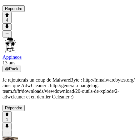
Répondre
4
Appineos
13 ans
@
Pack
Je rajouterais un coup de MalwareByte : http://fr.malwarebytes.org/
ainsi que AdwCleaner : http://general-changelog-
team.fr/fr/downloads/viewdownload/20-outils-de-xplode/2-
adwcleaner et en dernier Ccleaner :)
Répondre
1