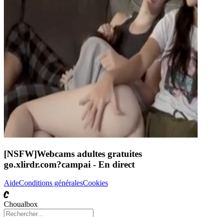
[NSFW]
Webcams adultes gratuites
go.xlirdr.com?campai
- En direct
Aide
Conditions générales
Cookies
C
Choualbox