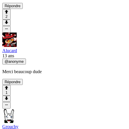
Répondre
2
Alucard
13 ans
@
anonyme
Merci beaucoup dude
Répondre
1
Grouchy