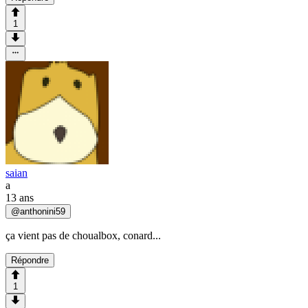
1
saian
a
13 ans
@
anthonini59
ça vient pas de choualbox, conard...
Répondre
1