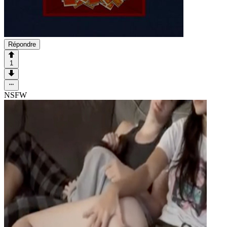
Répondre
1
NSFW