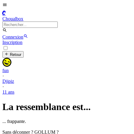
C
Choualbox
Connexion
Inscription
Retour
fun
·
Djipiz
·
11 ans
La ressemblance est...
... frappante.
Sans déconner ? GOLLUM ?