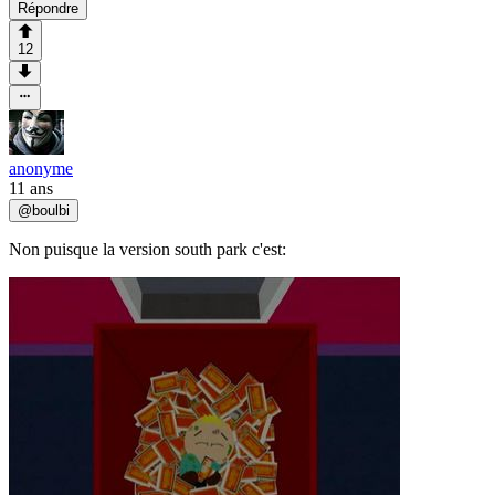
Répondre
12
anonyme
11 ans
@
boulbi
Non puisque la version south park c'est: