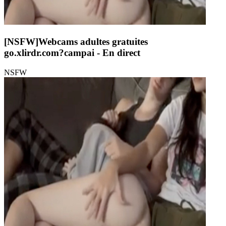
[NSFW]
Webcams adultes gratuites
go.xlirdr.com?campai
- En direct
NSFW