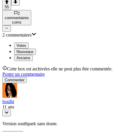
55
2
commentaire
s
com
s
2
commentaire
s
Votes
Nouveaux
Anciens
Cette box est archivées elle ne peut plus être commentée.
Poster un commentaire
Commenter
boulbi
11 ans
Version southpark sans doute.