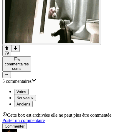
79
5
commentaire
s
com
s
5
commentaire
s
Votes
Nouveaux
Anciens
Cette box est archivées elle ne peut plus être commentée.
Poster un commentaire
Commenter