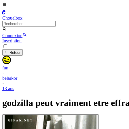
C
Choualbox
Connexion
Inscription
Retour
fun
·
belarkor
·
13 ans
godzilla peut vraiment etre effr