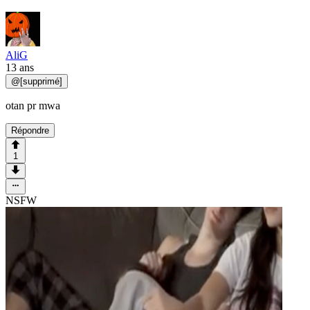
AliG
13 ans
@
[supprimé]
otan pr mwa
Répondre
1
NSFW