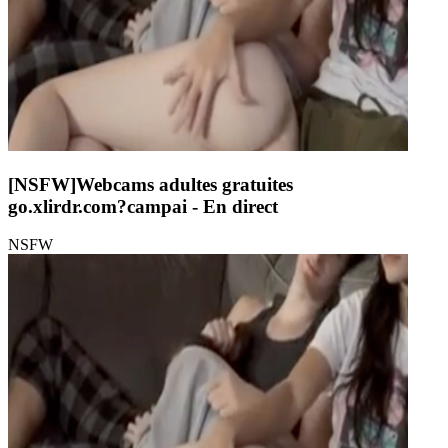
[NSFW]
Webcams adultes gratuites
go.xlirdr.com?campai
- En direct
NSFW