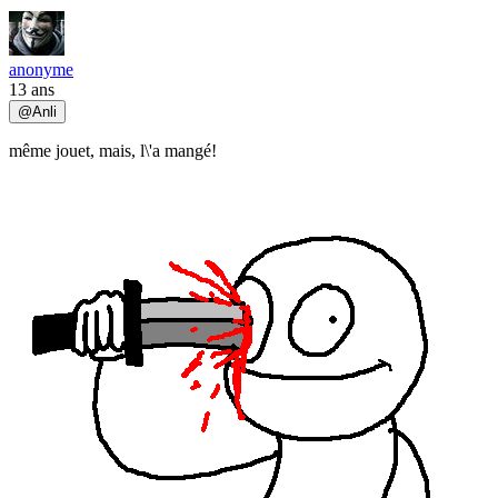
anonyme
13 ans
@
Anli
même jouet, mais, l\'a mangé!