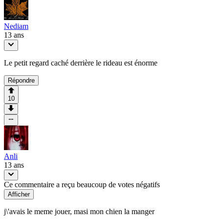
Nediam
13 ans
Le petit regard caché derrière le rideau est énorme
Répondre
10
Anli
13 ans
Ce commentaire a reçu beaucoup de votes négatifs
Afficher
j\'avais le meme jouer, masi mon chien la manger