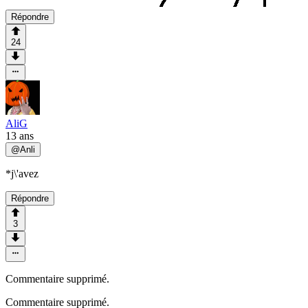
Répondre
24
AliG
13 ans
@
Anli
*j\'avez
Répondre
3
Commentaire supprimé.
Commentaire supprimé.