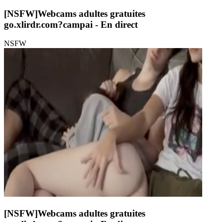
[NSFW]
Webcams adultes gratuites
go.xlirdr.com?campai
- En direct
NSFW
[NSFW]
Webcams adultes gratuites