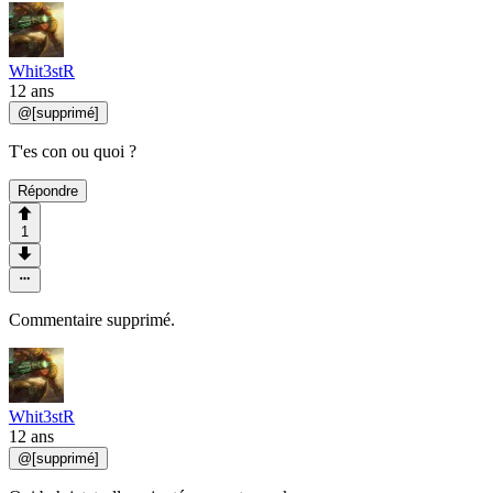
Whit3stR
12 ans
@
[supprimé]
T'es con ou quoi ?
Répondre
1
Commentaire supprimé.
Whit3stR
12 ans
@
[supprimé]