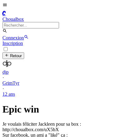
C
Choualbox
Connexion
Inscription
Retour
djp
·
GrimTyr
·
12 ans
Epic win
Je voulais féliciter Jackleen pour sa box :
http://choualbox.com/uX5bX
Sur facebook, un ami a "liké" ça :