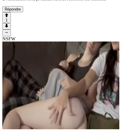
Répondre
1
NSFW