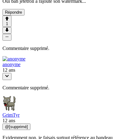
Oui bah jetetroll a rajouté son watermark...
Répondre
1
Commentaire supprimé.
anonyme
12 ans
Commentaire supprimé.
GrimTyr
12 ans
@
[supprimé]
Evidemment non, je faisais surtout référence au bandeau