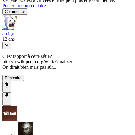
Cette box est archivées elle ne peut plus être commentée.
Poster un commentaire
Commenter
amigre
12 ans
C'est rapport à cette série?
http://fr.wikipedia.org/wiki/Equalizer
On dirait bien mais pas sûr...
Répondre
1