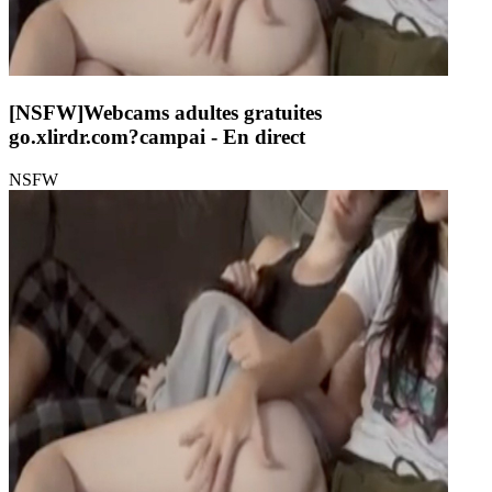
[NSFW]
Webcams adultes gratuites
go.xlirdr.com?campai
- En direct
NSFW