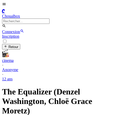
C
Choualbox
Connexion
Inscription
Retour
cinema
·
Anonyme
·
12 ans
The Equalizer (Denzel
Washington, Chloë Grace
Moretz)