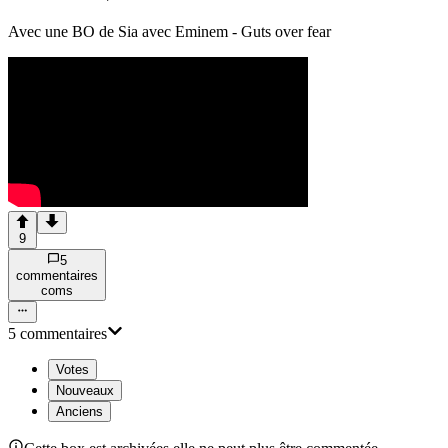
Avec une BO de Sia avec Eminem - Guts over fear
9
5
commentaire
s
com
s
5
commentaire
s
Votes
Nouveaux
Anciens