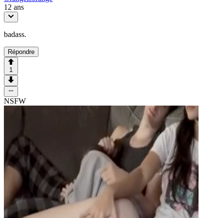
12 ans
badass.
Répondre
1
NSFW