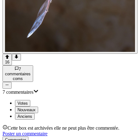
16
7
commentaire
s
com
s
7
commentaire
s
Votes
Nouveaux
Anciens
Cette box est archivées elle ne peut plus être commentée.
Poster un commentaire
Commenter