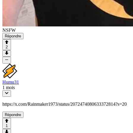
NSFW
Répondre
2
Humu31
1 mois
https://x.com/Rainmaker1973/status/2072474080633372814?s=20
Répondre
1