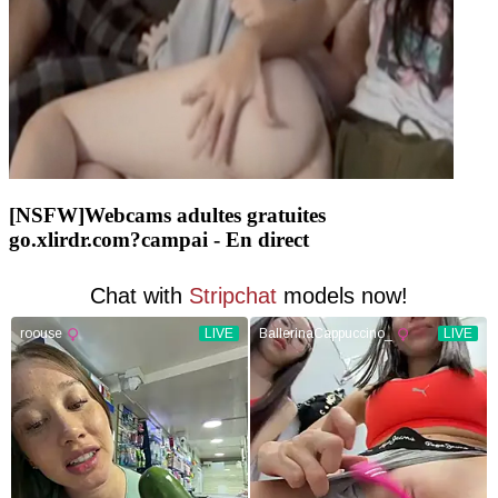
[NSFW]
Webcams adultes gratuites
go.xlirdr.com?campai
- En direct