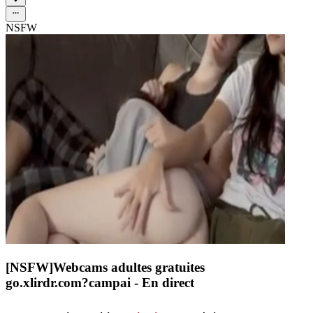
NSFW
[NSFW]
Webcams adultes gratuites
go.xlirdr.com?campai
- En direct