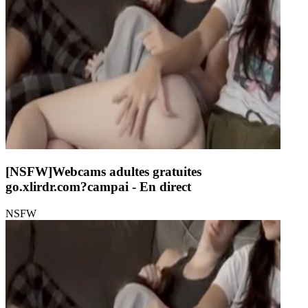
[NSFW]
Webcams adultes gratuites
go.xlirdr.com?campai
- En direct
NSFW