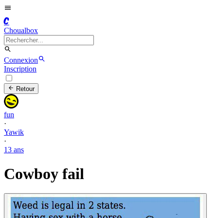
C
Choualbox
Connexion
Inscription
Retour
fun
·
Yawik
·
13 ans
Cowboy fail