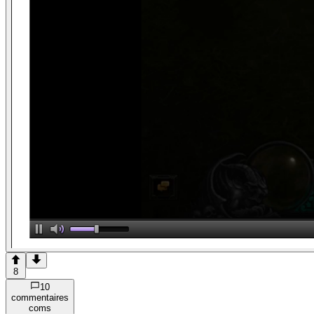
8
10
commentaire
s
com
s