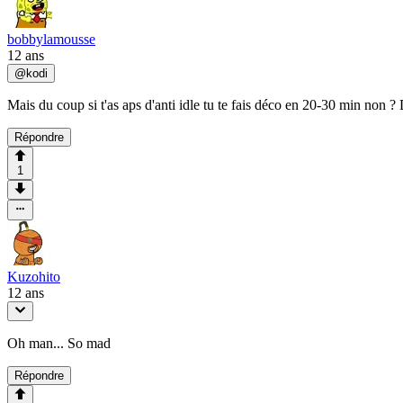
bobbylamousse
12 ans
@
kodi
Mais du coup si t'as aps d'anti idle tu te fais déco en 20-30 min non
Répondre
1
Kuzohito
12 ans
Oh man... So mad
Répondre