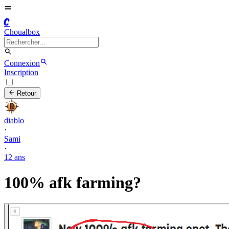
C
Choualbox
Connexion
Inscription
Retour
diablo
·
Sami
·
12 ans
100% afk farming?