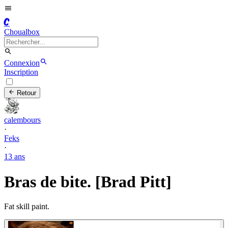
C
Choualbox
Connexion
Inscription
Retour
calembours
·
Feks
·
13 ans
Bras de bite. [Brad Pitt]
Fat skill paint.