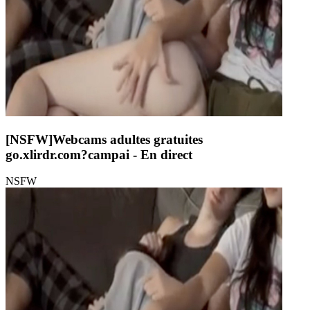
[NSFW]
Webcams adultes gratuites
go.xlirdr.com?campai
- En direct
NSFW