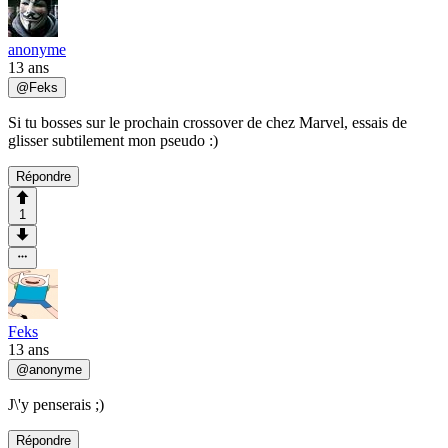
anonyme
13 ans
@
Feks
Si tu bosses sur le prochain crossover de chez Marvel, essais de
glisser subtilement mon pseudo :)
Répondre
1
Feks
13 ans
@
anonyme
J\'y penserais ;)
Répondre