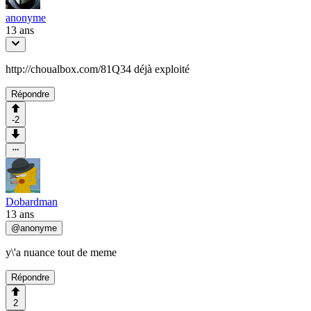
anonyme
13 ans
http://choualbox.com/81Q34 déjà exploité
Répondre
-2
Dobardman
13 ans
@
anonyme
y\'a nuance tout de meme
Répondre
2