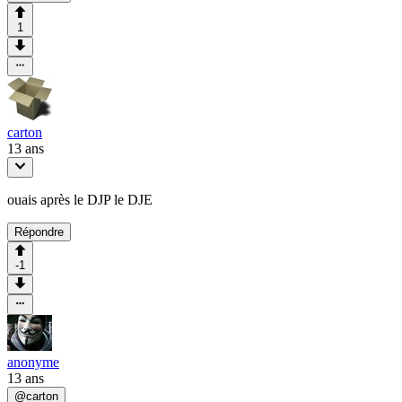
1
carton
13 ans
ouais après le DJP le DJE
Répondre
-1
anonyme
13 ans
@
carton