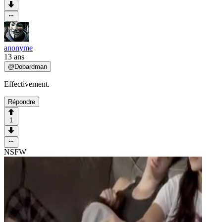
anonyme
13 ans
@
Dobardman
Effectivement.
Répondre
1
NSFW