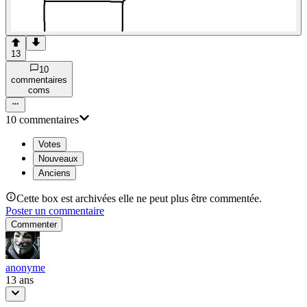
13
10
commentaire
s
com
s
10
commentaire
s
Votes
Nouveaux
Anciens
Cette box est archivées elle ne peut plus être commentée.
Poster un commentaire
Commenter
anonyme
13 ans