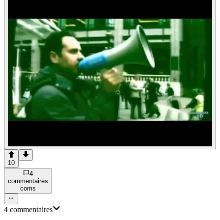
10
4
commentaire
s
com
s
4
commentaire
s