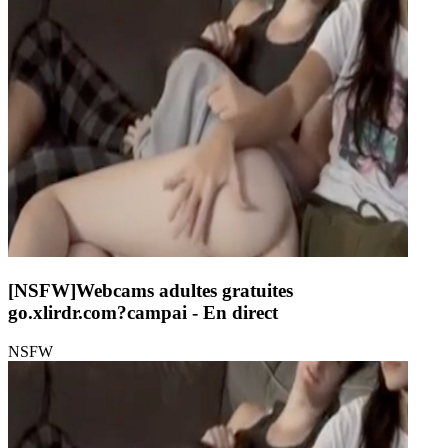
[NSFW]
Webcams adultes gratuites
go.xlirdr.com?campai
- En direct
NSFW