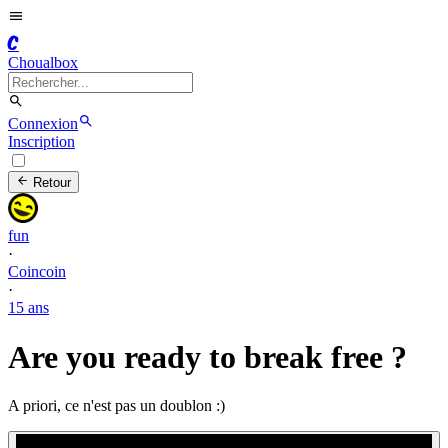
C
Choualbox
Connexion
Inscription
Retour
fun
·
Coincoin
·
15 ans
Are you ready to break free ?
A priori, ce n'est pas un doublon :)