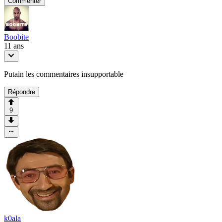
Commenter
Boobite
11 ans
Putain les commentaires insupportable
Répondre
9
k0ala