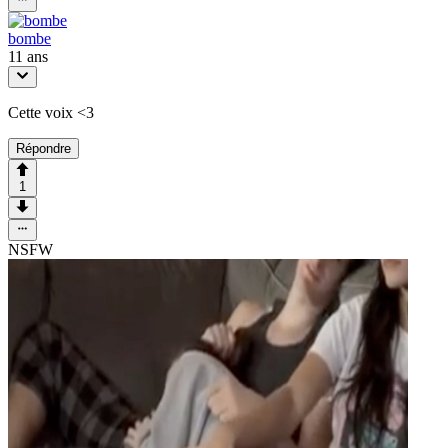
bombe
11 ans
Cette voix <3
Répondre
1
NSFW