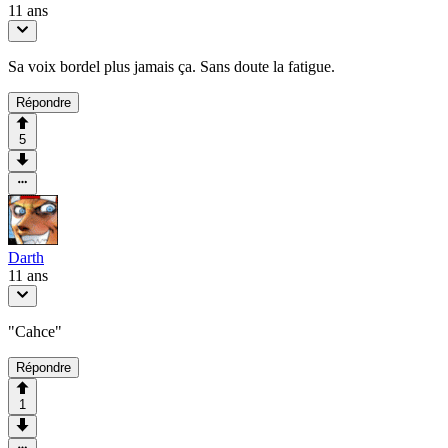
11 ans
Sa voix bordel plus jamais ça. Sans doute la fatigue.
Répondre
5
Darth
11 ans
"Cahce"
Répondre
1