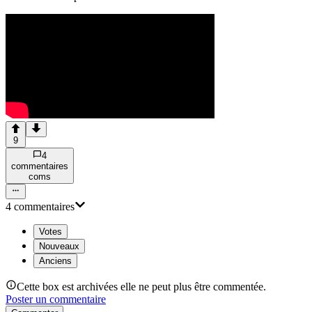
9
4
commentaire
s
com
s
4
commentaire
s
Votes
Nouveaux
Anciens
Cette box est archivées elle ne peut plus être commentée.
Poster un commentaire