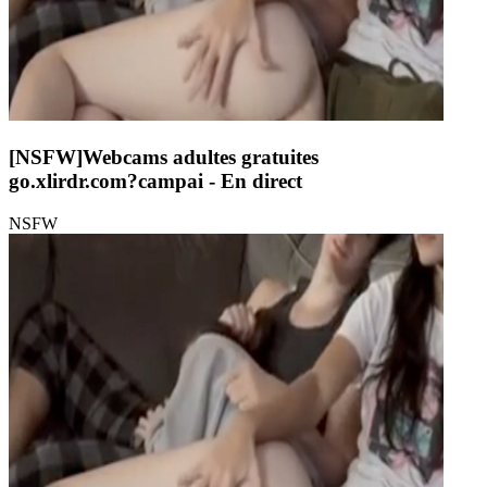
[NSFW]
Webcams adultes gratuites
go.xlirdr.com?campai
- En direct
NSFW