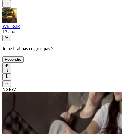
Whit3stR
12 ans
Je ne lirai pas ce gros pavé...
Répondre
-1
NSFW