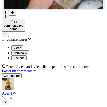
2
14
commentaire
s
com
s
14
commentaire
s
Votes
Nouveaux
Anciens
Cette box est archivées elle ne peut plus être commentée.
Poster un commentaire
Commenter
AceFTW
12 ans