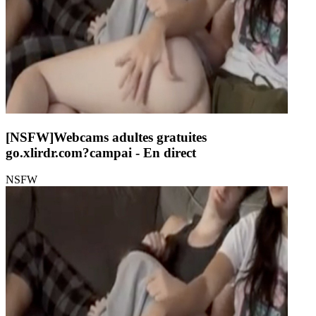
[NSFW]
Webcams adultes gratuites
go.xlirdr.com?campai
- En direct
NSFW