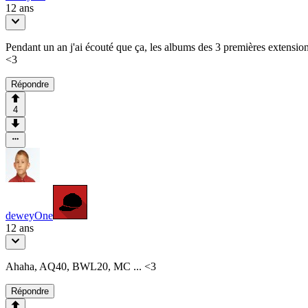
12 ans
Pendant un an j'ai écouté que ça, les albums des 3 premières extensio
<3
Répondre
4
deweyOne
12 ans
Ahaha, AQ40, BWL20, MC ... <3
Répondre