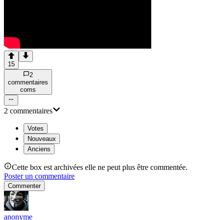
15
2
commentaire
s
com
s
2
commentaire
s
Votes
Nouveaux
Anciens
Cette box est archivées elle ne peut plus être commentée.
Poster un commentaire
Commenter
anonyme