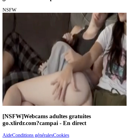
NSFW
[NSFW]
Webcams adultes gratuites
go.xlirdr.com?campai
- En direct
Aide
Conditions générales
Cookies