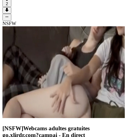
2
NSFW
[NSFW]
Webcams adultes gratuites
go.xlirdr.com?campai
- En direct