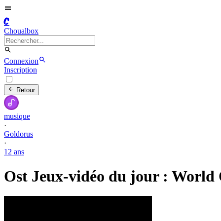
C
Choualbox
Connexion
Inscription
Retour
musique
·
Goldorus
·
12 ans
Ost Jeux-vidéo du jour : World 