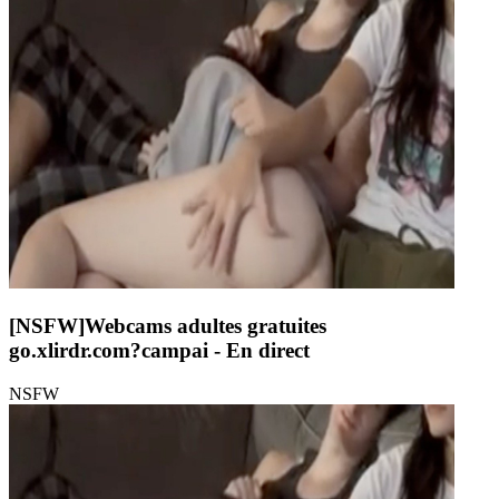
[NSFW]
Webcams adultes gratuites
go.xlirdr.com?campai
- En direct
NSFW