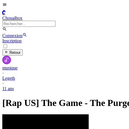
C
Choualbox
Connexion
Inscription
Retour
musique
·
Legeth
·
11 ans
[Rap US] The Game - The Purg