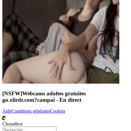
[NSFW]
Webcams adultes gratuites
go.xlirdr.com?campai
- En direct
Aide
Conditions générales
Cookies
C
Choualbox