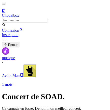
C
Choualbox
Connexion
Inscription
Retour
musique
·
ActionMan
·
1 mois
Concert de SOAD.
Ce carnage en fosse. De loin mon meilleur concert.