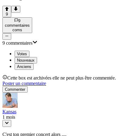
9
9
commentaire
s
com
s
9
commentaire
s
Votes
Nouveaux
Anciens
Cette box est archivées elle ne peut plus être commentée.
Poster un commentaire
Commenter
Kansas
1 mois
C'est ton premier concert alors ....