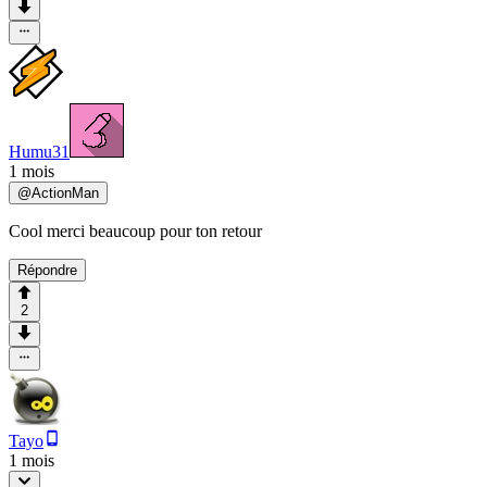
Humu31
1 mois
@
ActionMan
Cool merci beaucoup pour ton retour
Répondre
2
Tayo
1 mois