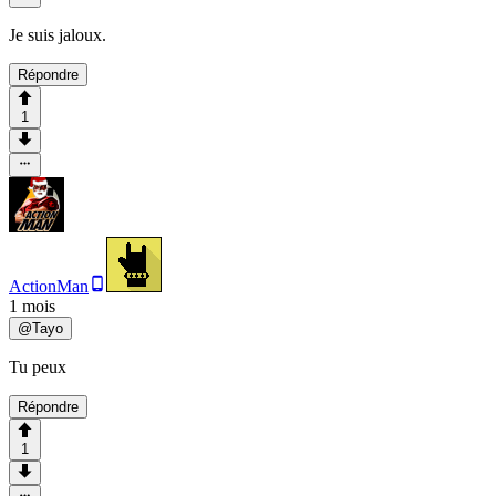
Je suis jaloux.
Répondre
1
ActionMan
1 mois
@
Tayo
Tu peux
Répondre
1