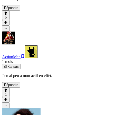
Répondre
5
ActionMan
1 mois
@
Kansas
J'en ai peu a mon actif en effet.
Répondre
1