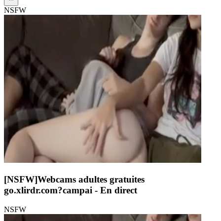
NSFW
[NSFW]
Webcams adultes gratuites
go.xlirdr.com?campai
- En direct
NSFW