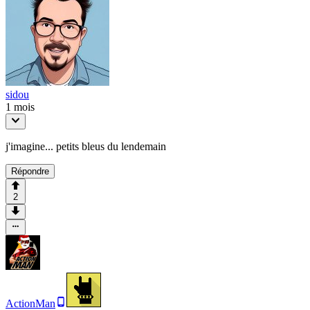
sidou
1 mois
j'imagine... petits bleus du lendemain
Répondre
2
ActionMan