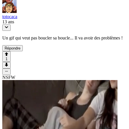
totocaca
13 ans
Un gif qui veut pas boucler sa boucle... Il va avoir des problèmes !
Répondre
1
NSFW