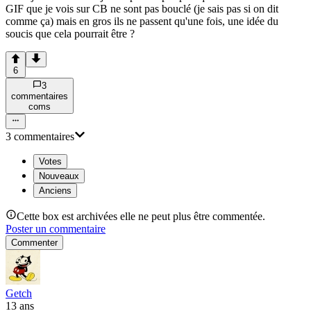
GIF que je vois sur CB ne sont pas bouclé (je sais pas si on dit
comme ça) mais en gros ils ne passent qu'une fois, une idée du
soucis que cela pourrait être ?
6
3
commentaire
s
com
s
3
commentaire
s
Votes
Nouveaux
Anciens
Cette box est archivées elle ne peut plus être commentée.
Poster un commentaire
Commenter
Getch
13 ans