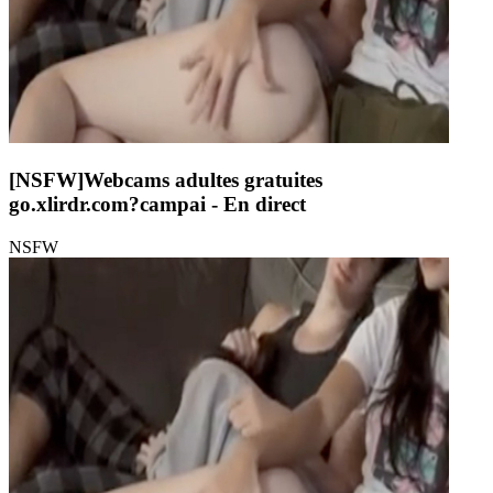
[NSFW]
Webcams adultes gratuites
go.xlirdr.com?campai
- En direct
NSFW