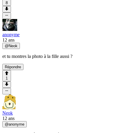
8
anonyme
12 ans
@
Neok
et tu montres la photo à la fille aussi ?
Répondre
1
Neok
12 ans
@
anonyme