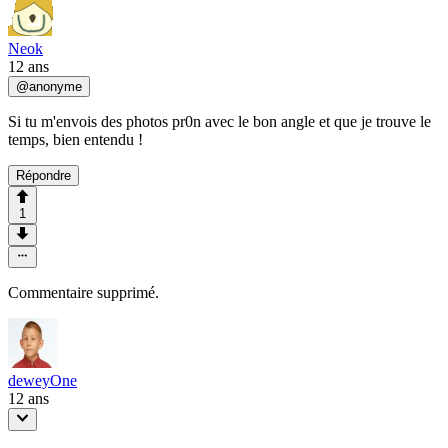
Neok
12 ans
@
anonyme
Si tu m'envois des photos pr0n avec le bon angle et que je trouve le
temps, bien entendu !
Répondre
1
Commentaire supprimé.
deweyOne
12 ans