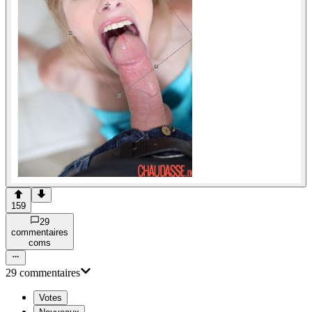
159
29
commentaire
s
com
s
29
commentaire
s
Votes