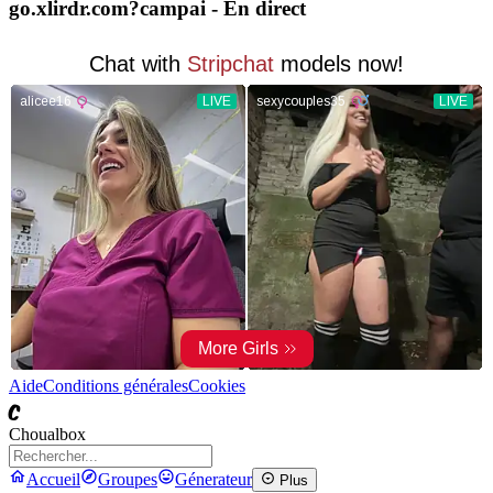
go.xlirdr.com?campai
- En direct
Aide
Conditions générales
Cookies
C
Choualbox
Accueil
Groupes
Génerateur
Plus