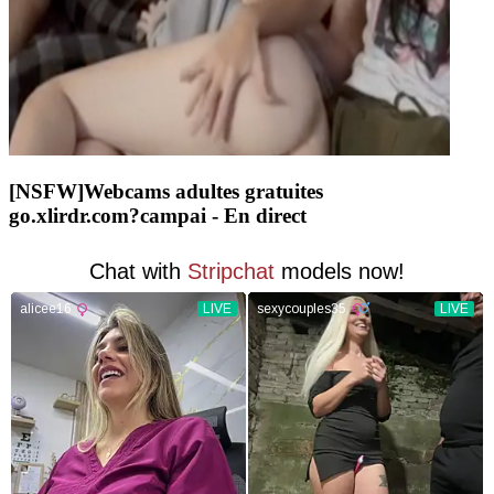
[NSFW]
Webcams adultes gratuites
go.xlirdr.com?campai
- En direct