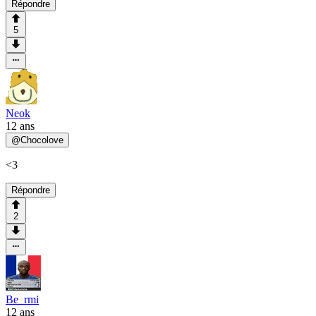
Répondre
5
Neok
12 ans
@
Chocolove
<3
Répondre
2
Be_rmi
12 ans