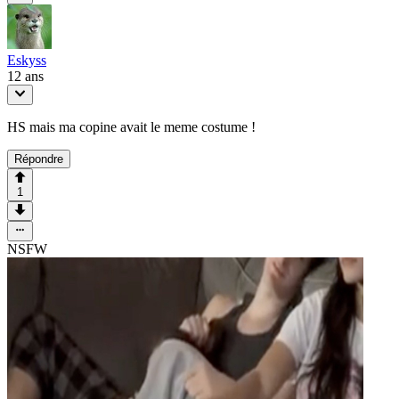
Eskyss
12 ans
HS mais ma copine avait le meme costume !
Répondre
1
NSFW