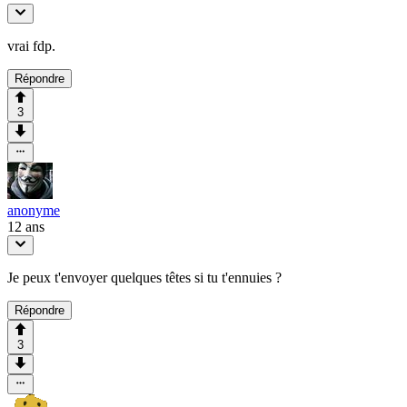
vrai fdp.
Répondre
3
anonyme
12 ans
Je peux t'envoyer quelques têtes si tu t'ennuies ?
Répondre
3