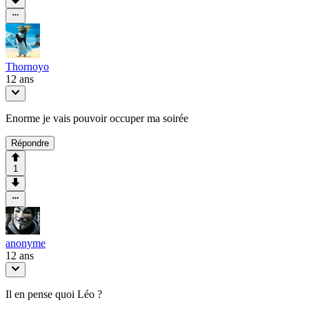
Thornoyo
12 ans
Enorme je vais pouvoir occuper ma soirée
Répondre
1
anonyme
12 ans
Il en pense quoi Léo ?