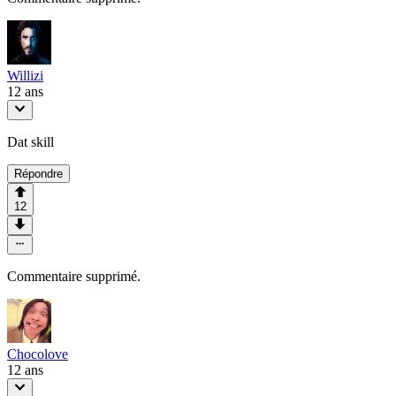
Willizi
12 ans
Dat skill
Répondre
12
Commentaire supprimé.
Chocolove
12 ans