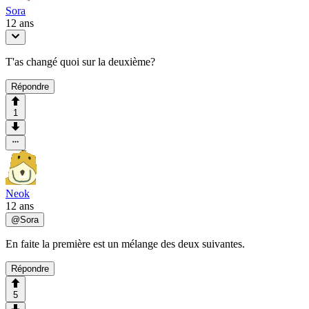
Sora
12 ans
T'as changé quoi sur la deuxième?
Répondre
1
Neok
12 ans
@
Sora
En faite la première est un mélange des deux suivantes.
Répondre
5