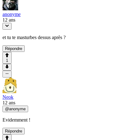
anonyme
12 ans
et tu te masturbes dessus après ?
Répondre
1
Neok
12 ans
@
anonyme
Evidemment !
Répondre