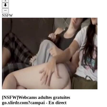
1
NSFW
[NSFW]
Webcams adultes gratuites
go.xlirdr.com?campai
- En direct