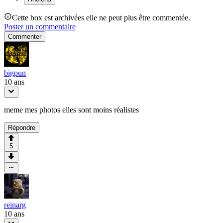
Cette box est archivées elle ne peut plus être commentée.
Poster un commentaire
Commenter
bigpun
10 ans
meme mes photos elles sont moins réalistes
Répondre
5
reinarg
10 ans