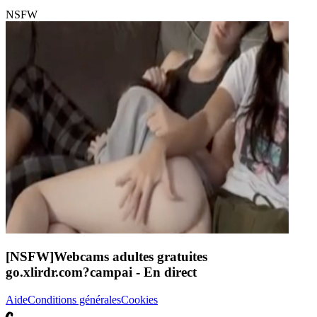
NSFW
[NSFW]
Webcams adultes gratuites
go.xlirdr.com?campai
- En direct
Aide
Conditions générales
Cookies
C