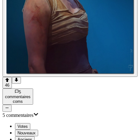
46
5
commentaire
s
com
s
5
commentaire
s
Votes
Nouveaux
Anciens