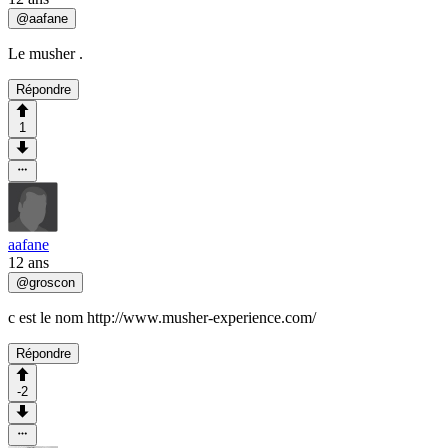
@
aafane
Le musher .
Répondre
1
aafane
12 ans
@
groscon
c est le nom http://www.musher-experience.com/
Répondre
-2