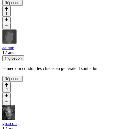
Répondre
1
aafane
12 ans
@
groscon
le mec qui conduit les chiens en generale il sont a lui
Répondre
-1
groscon
12 ans