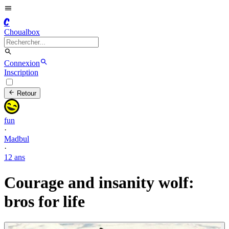
C
Choualbox
Connexion
Inscription
Retour
fun
·
Madbul
·
12 ans
Courage and insanity wolf:
bros for life