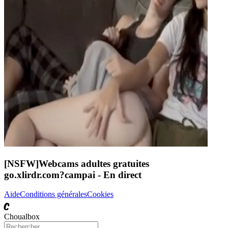
[NSFW]
Webcams adultes gratuites
go.xlirdr.com?campai
- En direct
Aide
Conditions générales
Cookies
C
Choualbox