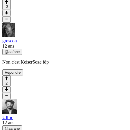
-3
groscon
12 ans
@
aafane
Non c'est KeiserSoze fdp
Répondre
2
Ulfric
12 ans
@
aafane