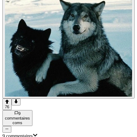
76
9
commentaire
s
com
s
9
commentaire
s