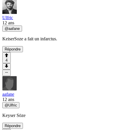
Ulfric
12 ans
@
aafane
KeiserSoze a fait un infarctus.
Répondre
4
aafane
12 ans
@
Ulfric
Keyser Söze
Répondre