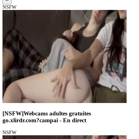
NSFW
[NSFW]
Webcams adultes gratuites
go.xlirdr.com?campai
- En direct
NSFW