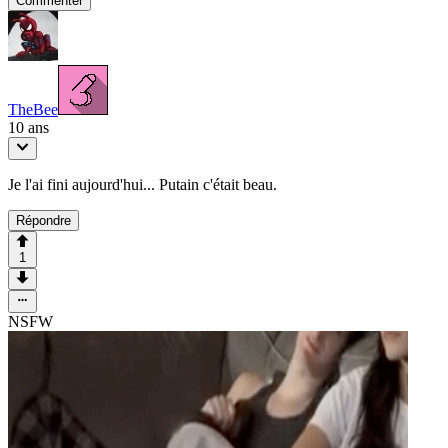
Commenter
TheBee
10 ans
Je l'ai fini aujourd'hui... Putain c'était beau.
Répondre
1
NSFW