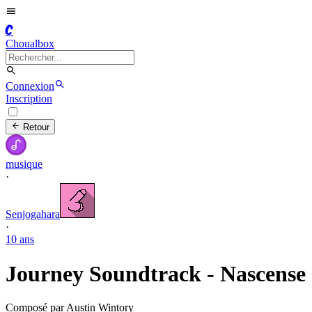
C
Choualbox
Connexion
Inscription
Retour
musique
·
Senjogahara
·
10 ans
Journey Soundtrack - Nascense
Composé par Austin Wintory