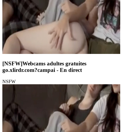
[NSFW]
Webcams adultes gratuites
go.xlirdr.com?campai
- En direct
NSFW