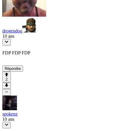
drogendou
10 ans
FDP FDP FDP
Répondre
2
spokenz
10 ans