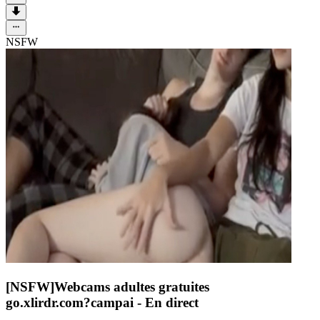
NSFW
[NSFW]
Webcams adultes gratuites
go.xlirdr.com?campai
- En direct