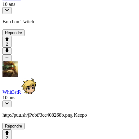
10 ans
Bon ban Twitch
Répondre
2
Whit3stR
10 ans
http://puu.sh/jPobf/3cc408268b.png Keepo
Répondre
2