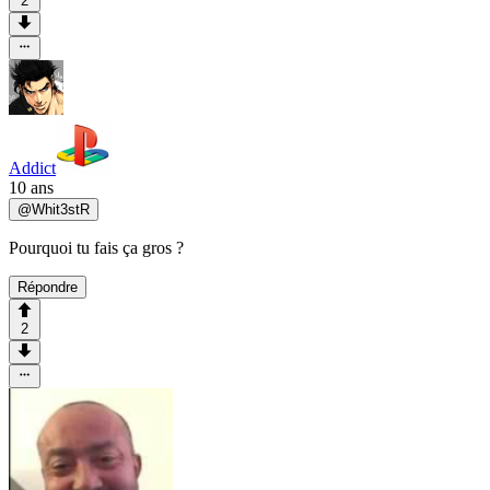
2
Addict
10 ans
@
Whit3stR
Pourquoi tu fais ça gros ?
Répondre
2