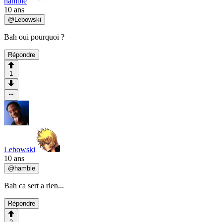
hamble
10 ans
@
Lebowski
Bah oui pourquoi ?
Répondre
1
Lebowski
10 ans
@
hamble
Bah ca sert a rien...
Répondre