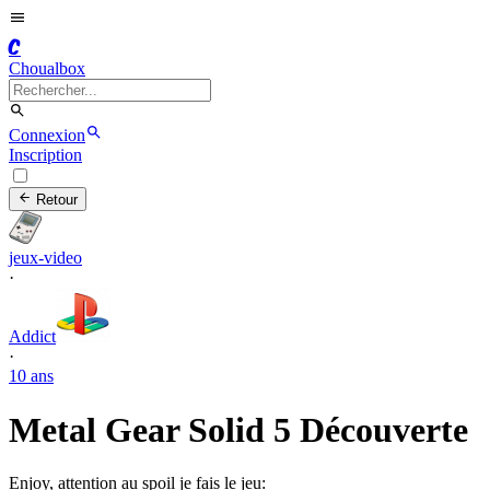
C
Choualbox
Connexion
Inscription
Retour
jeux-video
·
Addict
·
10 ans
Metal Gear Solid 5 Découverte
Enjoy, attention au spoil je fais le jeu: