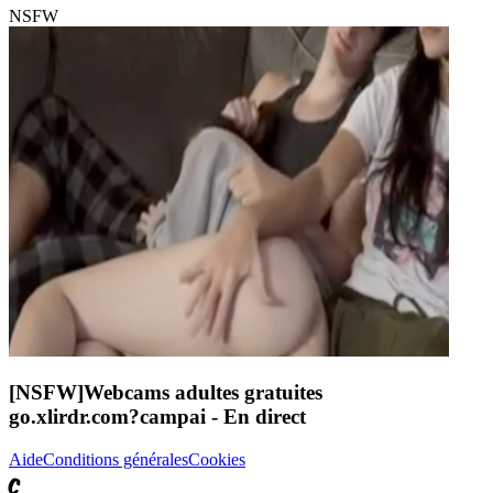
NSFW
[NSFW]
Webcams adultes gratuites
go.xlirdr.com?campai
- En direct
Aide
Conditions générales
Cookies
C