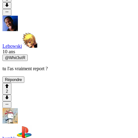
Lebowski
10 ans
@
Whit3stR
tu l'as vraiment report ?
Répondre
2