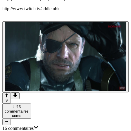
http://www.twitch.tv/addictnbk
9
16
commentaire
s
com
s
16
commentaire
s