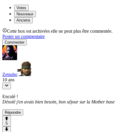
Votes
Nouveaux
Anciens
Cette box est archivées elle ne peut plus être commentée.
Poster un commentaire
Commenter
Zetsubo
10 ans
Enculé !
Désolé j'en avais bien besoin, bon séjour sur la Mother base
Répondre
5