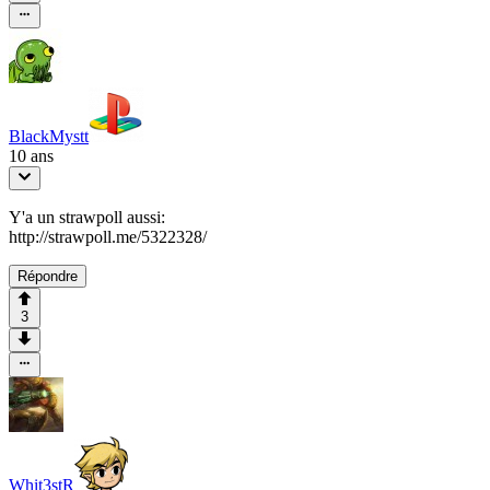
BlackMystt
10 ans
Y'a un strawpoll aussi:
http://strawpoll.me/5322328/
Répondre
3
Whit3stR