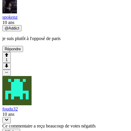
spokenz
10 ans
@
Addict
je suis plutôt à l'opposé de paris
Répondre
1
foudu32
10 ans
Ce commentaire a reçu beaucoup de votes négatifs