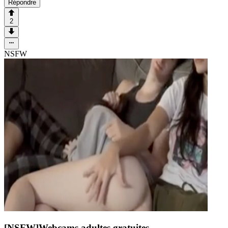
Répondre
2
NSFW
[NSFW]
Webcams adultes gratuites