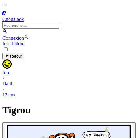
C
Choualbox
Connexion
Inscription
Retour
fun
·
Darth
·
12 ans
Tigrou