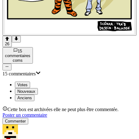
26
15
commentaire
s
com
s
15
commentaire
s
Votes
Nouveaux
Anciens
Cette box est archivées elle ne peut plus être commentée.
Poster un commentaire
Commenter