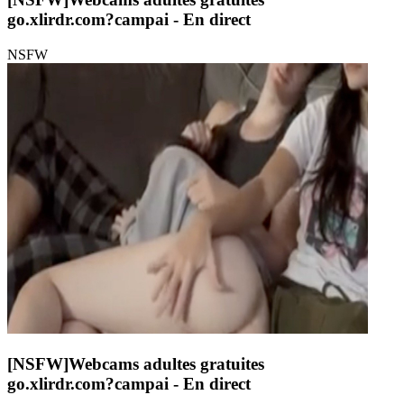
go.xlirdr.com?campai
- En direct
NSFW
[NSFW]
Webcams adultes gratuites
go.xlirdr.com?campai
- En direct