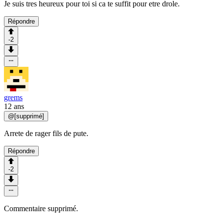
Je suis tres heureux pour toi si ca te suffit pour etre drole.
Répondre
-2
grems
12 ans
@
[supprimé]
Arrete de rager fils de pute.
Répondre
-2
Commentaire supprimé.