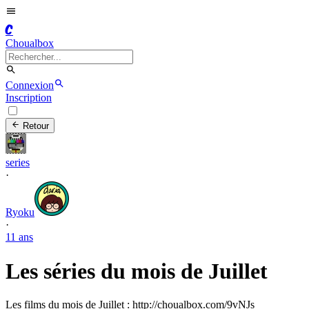
C
Choualbox
Connexion
Inscription
Retour
series
·
Ryoku
·
11 ans
Les séries du mois de Juillet
Les films du mois de Juillet : http://choualbox.com/9vNJs