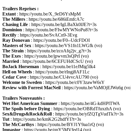
Trailers Reprises :
Extant
: https://youtu.be/X_9eD6YsMpM
The Millers
: https://youtu.be/686iEmfcA7c
Chasing Life
: https://youtu.be/lgLBaXk0lJE?t=3s
Dominion
: https://youtu.be/FIwMYWNoPu8?t=3s
Rectify
: https://youtu.be/SvACn9-3Evg
Ray Donovan
: https://youtu.be/F0--UdcFDOI
Masters of Sex
: https://youtu.be/VS1fn1LWGfk (vo)
The Strain
: https://youtu.be/zcoAfq2jv_g?t=3s
The Exes
: https://youtu.be/jpwvm3sQPrI (vo)
Married
: https://youtu.be/6CEFUHdCScU (vo)
BoJack Horseman
: https://youtu.be/i1eJMig5Ik4
Hell on Wheels
: https://youtu.be/rIngj8AF1Lc
Cedar Cove
: https://youtu.be/CU4vvcAU790 (vo)
Welcome to Sweden
: https://youtu.be/c0Y3zawW6sY
Review with Forrest MacNeil
: https://youtu.be/VaMOjEJWu6g (vo
Trailers Nouveautés :
Wet Hot American Summer
: https://youtu.be/4G-kdHPlTWA
The Spoils before Dying
: https://youtu.be/OBRdTfuxzhA (vo)
Sex&Drugs&Rock&Roll
: https://youtu.be/yfZQTgVudTk?t=3s
Tut
: https://youtu.be/kmK2G2hdfYI?t=3s
The McCarthys
: https://youtu.be/BYJ1Y9aa1rQ (vo)
Impastor
: https://youtu.be/qpY5MVfed14 (vo)