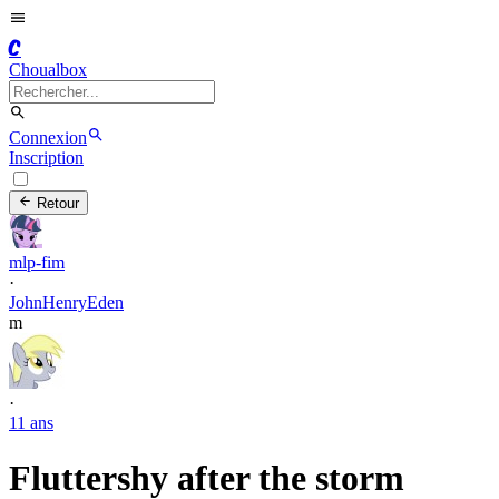
C
Choualbox
Connexion
Inscription
Retour
mlp-fim
·
JohnHenryEden
m
·
11 ans
Fluttershy after the storm