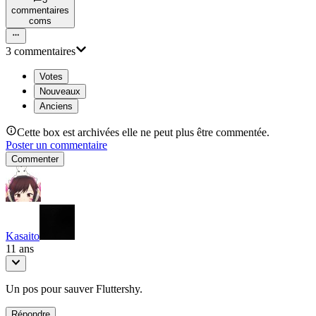
commentaire
s
com
s
3
commentaire
s
Votes
Nouveaux
Anciens
Cette box est archivées elle ne peut plus être commentée.
Poster un commentaire
Commenter
Kasaito
11 ans
Un pos pour sauver Fluttershy.
Répondre