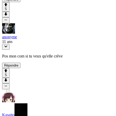
5
anonyme
11 ans
Pos mon com si tu veux qu'elle crève
Répondre
5
Kasaito