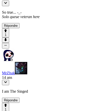
So true... -_-
Solo queue veteran here
Répondre
1
MrZhak
14 ans
I am The Singed
Répondre
1