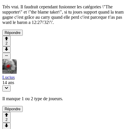
Très vrai. Il faudrait cependant fusionner les catégories \"The
supporter\" et \"the blame taker\", si tu joues support quand la team
gagne c\'est grâce au carry quand elle perd c\'est parceque t\'as pas
ward le baron a 12:27\'32\'\'.
Répondre
2
Lucius
14 ans
Il manque 1 ou 2 type de joueurs.
Répondre
2