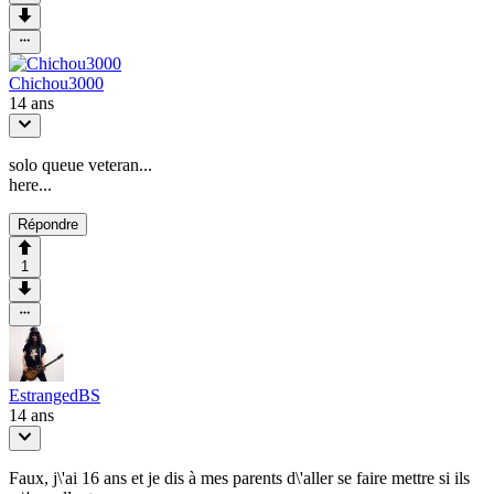
Chichou3000
14 ans
solo queue veteran...
here...
Répondre
1
EstrangedBS
14 ans
Faux, j\'ai 16 ans et je dis à mes parents d\'aller se faire mettre si ils