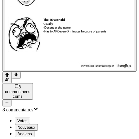
40
8
commentaire
s
com
s
8
commentaire
s
Votes
Nouveaux
Anciens