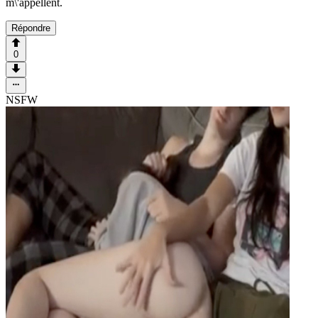
m\'appellent.
Répondre
0
NSFW