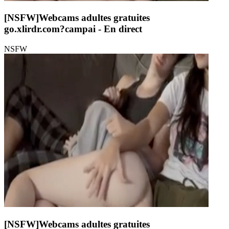
[NSFW]
Webcams adultes gratuites
go.xlirdr.com?campai
- En direct
NSFW
[NSFW]
Webcams adultes gratuites