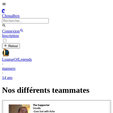
C
Choualbox
Connexion
Inscription
Retour
LeagueOfLegends
·
manners
·
14 ans
Nos différents teammates