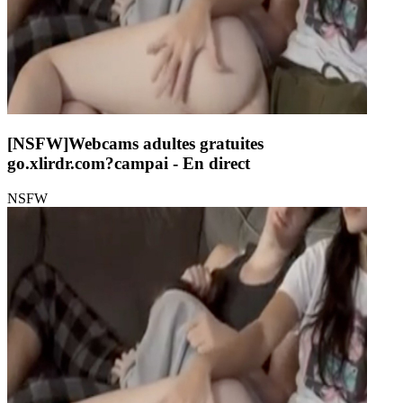
[NSFW]
Webcams adultes gratuites
go.xlirdr.com?campai
- En direct
NSFW