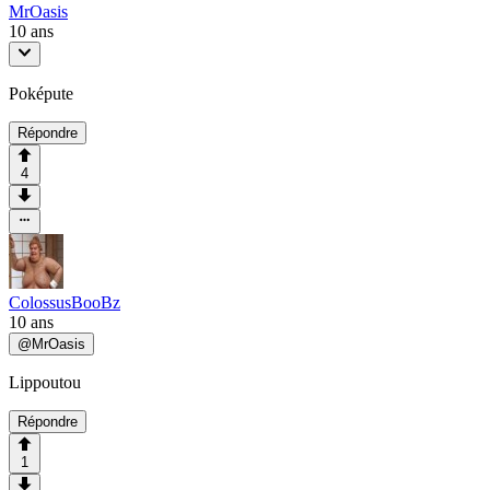
MrOasis
10 ans
Poképute
Répondre
4
ColossusBooBz
10 ans
@
MrOasis
Lippoutou
Répondre
1