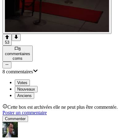
53
8
commentaire
s
com
s
8
commentaire
s
Votes
Nouveaux
Anciens
Cette box est archivées elle ne peut plus être commentée.
Poster un commentaire
Commenter