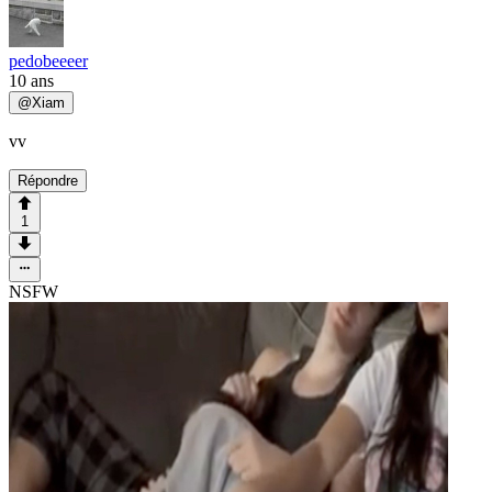
pedobeeeer
10 ans
@
Xiam
vv
Répondre
1
NSFW