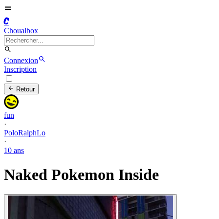
C
Choualbox
Connexion
Inscription
Retour
fun
·
PoloRalphLo
·
10 ans
Naked Pokemon Inside