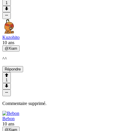
1
Kuzohito
10 ans
@
Xiam
^^
Répondre
1
Commentaire supprimé.
Bebon
10 ans
@
Xiam