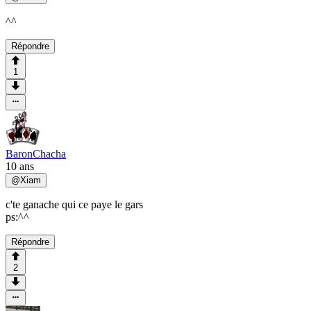
^^
Répondre
1
BaronChacha
10 ans
@
Xiam
c'te ganache qui ce paye le gars
ps:^^
Répondre
2