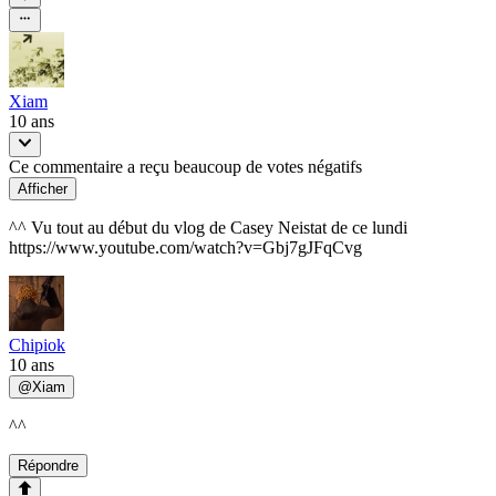
Xiam
10 ans
Ce commentaire a reçu beaucoup de votes négatifs
Afficher
^^ Vu tout au début du vlog de Casey Neistat de ce lundi
https://www.youtube.com/watch?v=Gbj7gJFqCvg
Chipiok
10 ans
@
Xiam
^^
Répondre