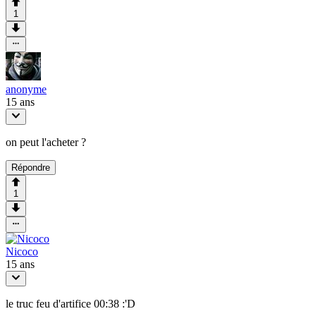
1
anonyme
15 ans
on peut l'acheter ?
Répondre
1
Nicoco
15 ans
le truc feu d'artifice 00:38 :'D