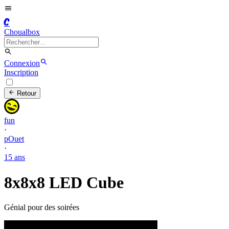
C
Choualbox
Connexion
Inscription
Retour
fun
·
pOuet
·
15 ans
8x8x8 LED Cube
Génial pour des soirées