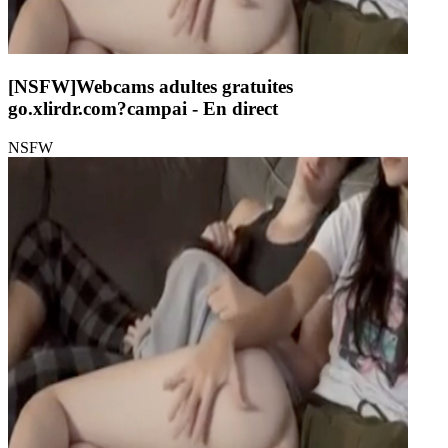
[NSFW]
Webcams adultes gratuites
go.xlirdr.com?campai
- En direct
NSFW