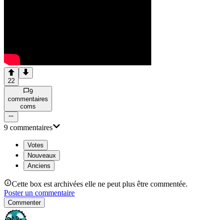
22
9
commentaire
s
com
s
9
commentaire
s
Votes
Nouveaux
Anciens
Cette box est archivées elle ne peut plus être commentée.
Poster un commentaire
Commenter