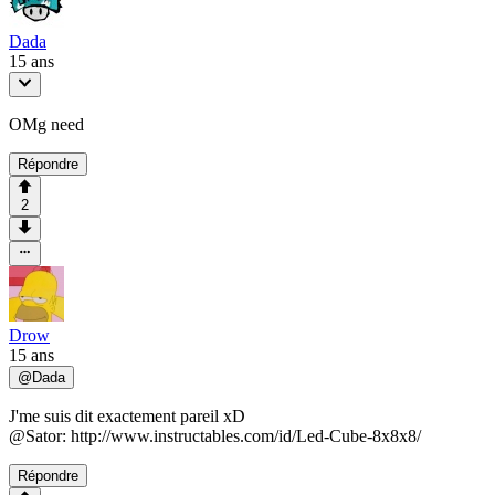
Dada
15 ans
OMg need
Répondre
2
Drow
15 ans
@
Dada
J'me suis dit exactement pareil xD
@Sator: http://www.instructables.com/id/Led-Cube-8x8x8/
Répondre