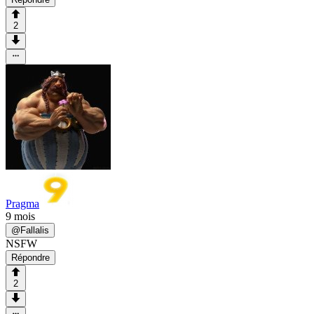
2
Pragma
9 mois
@
Fallalis
NSFW
Répondre
2