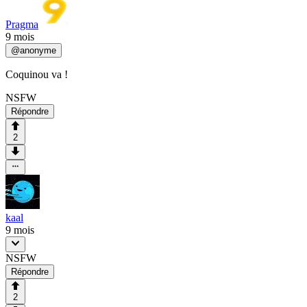
Pragma
9 mois
@
anonyme
Coquinou va !
NSFW
Répondre
2
kaal
9 mois
NSFW
Répondre
2