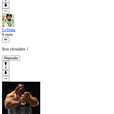
2
LeTenia
9 mois
Bon choualniv !
Répondre
2