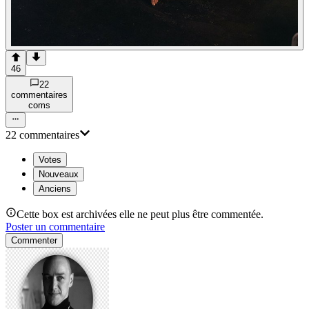
46
22
commentaire
s
com
s
22
commentaire
s
Votes
Nouveaux
Anciens
Cette box est archivées elle ne peut plus être commentée.
Poster un commentaire
Commenter