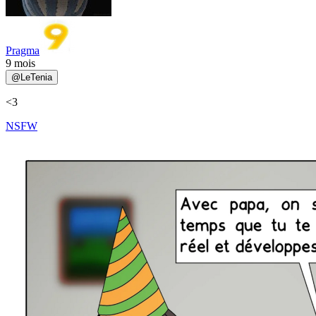
Pragma
9 mois
@
LeTenia
<3
NSFW