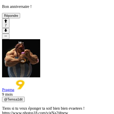
Bon anniversaire !
Répondre
7
Pragma
9 mois
@
Temsa1dit
Tiens si tu veux éponger ta soif bien bien evaetees !
https://www.photos18.com/v/gNa2j#new