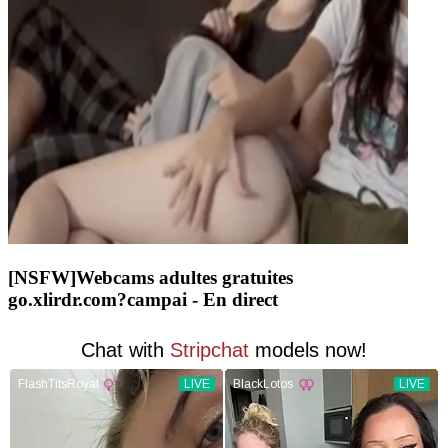
[NSFW]
Webcams adultes gratuites
go.xlirdr.com?campai
- En direct