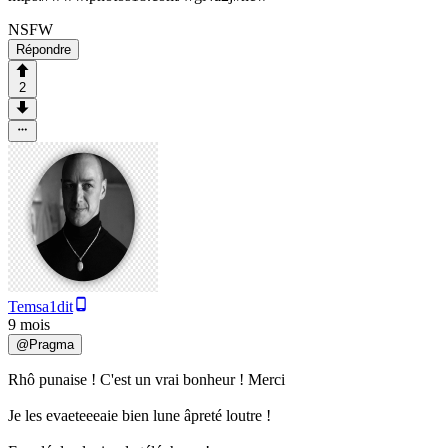
NSFW
Répondre
2
Temsa1dit
9 mois
@
Pragma
Rhô punaise ! C'est un vrai bonheur ! Merci
Je les evaeteeeaie bien lune âpreté loutre !