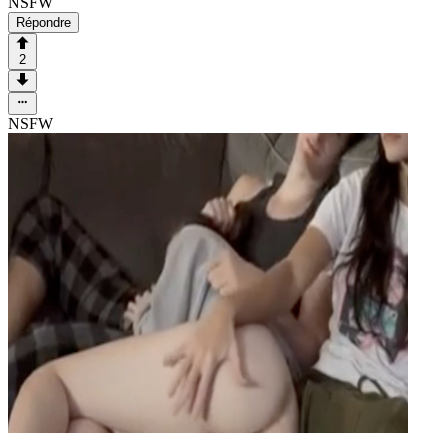
NSFW
Répondre
2
NSFW