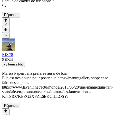
Enculé de clavier de téléphone !
🙄
Répondre
2
RiX78
9 mois
@
Temsa1dit
Marisa Papen : ma préférée aussi de loin
Elle est très douée pour poser nue https://mantragallery.shop/ et se
faire des copains
https://www.lavenir.net/actu/monde/2018/06/28/une-mannequin-fait-
scandale-en-posant-nue-pres-du-mur-des-lamentations-
KJTSIO7KEZG2XPZL6EKCILLQSY/
Répondre