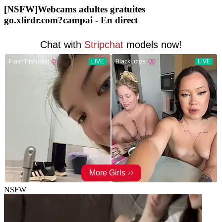
[NSFW]
Webcams adultes gratuites
go.xlirdr.com?campai
- En direct
NSFW