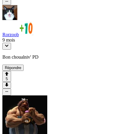
Rorzoob
9 mois
Bon choualniv' PD
Répondre
5