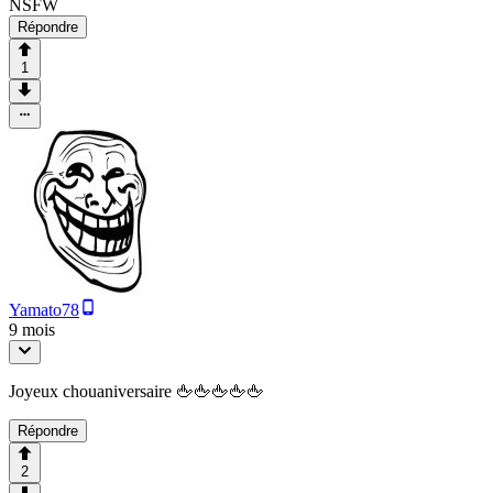
NSFW
Répondre
1
Yamato78
9 mois
Joyeux chouaniversaire 🖕🖕🖕🖕🖕
Répondre
2