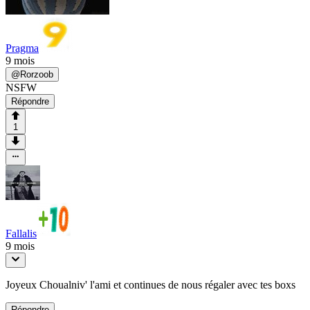
Pragma
9 mois
@
Rorzoob
NSFW
Répondre
1
Fallalis
9 mois
Joyeux Choualniv' l'ami et continues de nous régaler avec tes boxs
Répondre