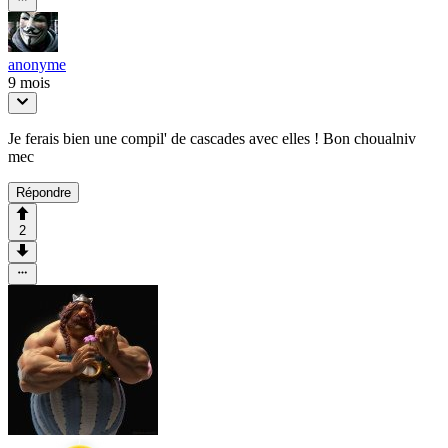
anonyme
9 mois
Je ferais bien une compil' de cascades avec elles ! Bon choualniv
mec
Répondre
2