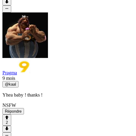
Pragma
9 mois
@
kaal
Yhea baby ! thanks !
NSFW
Répondre
2