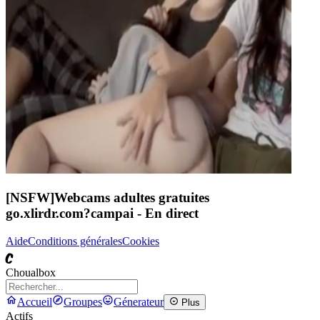
[NSFW]
Webcams adultes gratuites
go.xlirdr.com?campai
- En direct
Aide
Conditions générales
Cookies
C
Choualbox
Accueil
Groupes
Génerateur
Plus
Actifs