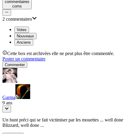
commentaire
s
com
s
2
commentaire
s
Votes
Nouveaux
Anciens
Cette box est archivées elle ne peut plus être commentée.
Poster un commentaire
Commenter
Garma
9 ans
Un hunt préci qui se fait victimiser par les mouettes ... well done
Blizzard, well done ...