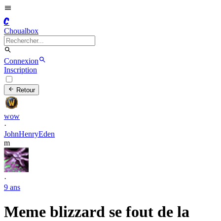
C
Choualbox
Connexion
Inscription
Retour
wow
·
JohnHenryEden
m
·
9 ans
Meme blizzard se fout de la