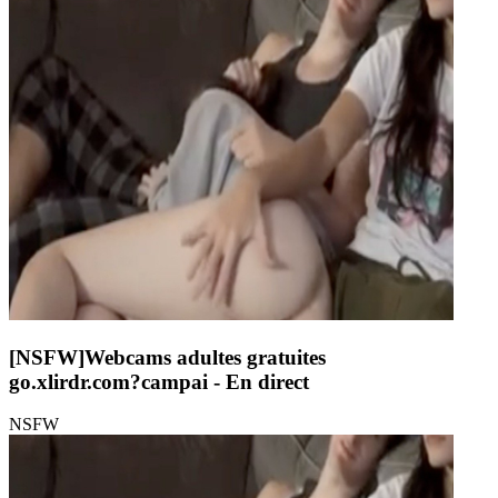
[NSFW]
Webcams adultes gratuites
go.xlirdr.com?campai
- En direct
NSFW