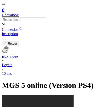
C
Choualbox
Connexion
Inscription
Retour
jeux-video
·
Legeth
·
10 ans
MGS 5 online (Version PS4)