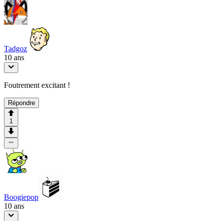
Tadgoz
10 ans
Foutrement excitant !
Répondre
1
Boogiepop
10 ans