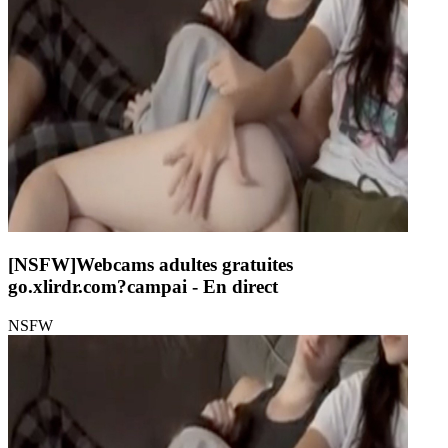
[NSFW]
Webcams adultes gratuites
go.xlirdr.com?campai
- En direct
NSFW