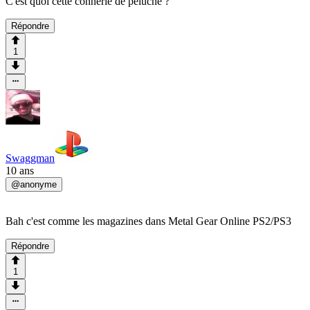
C'est quoi cette connerie de peluche ?
Répondre
1
Swaggman
10 ans
@
anonyme
Bah c'est comme les magazines dans Metal Gear Online PS2/PS3
Répondre
1