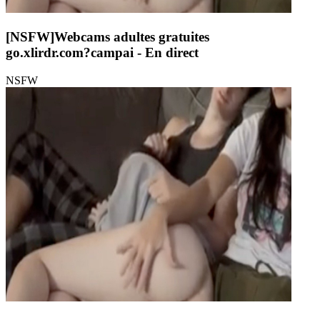
[NSFW]
Webcams adultes gratuites
go.xlirdr.com?campai
- En direct
NSFW