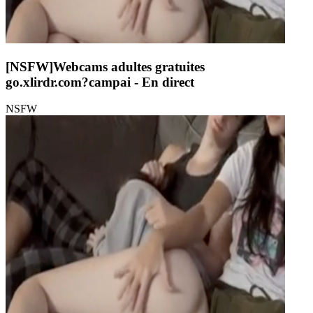
[NSFW]
Webcams adultes gratuites
go.xlirdr.com?campai
- En direct
NSFW