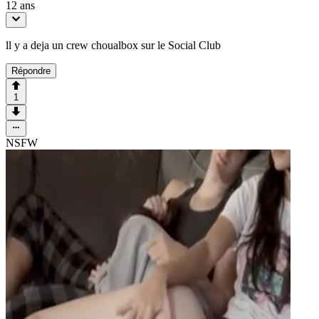
12 ans
ll y a deja un crew choualbox sur le Social Club
Répondre
1
NSFW