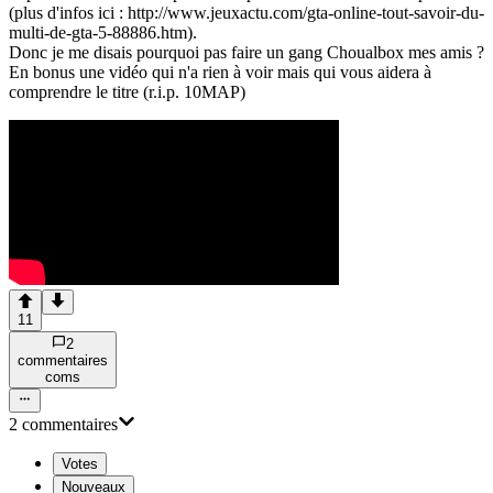
(plus d'infos ici : http://www.jeuxactu.com/gta-online-tout-savoir-du-
multi-de-gta-5-88886.htm).
Donc je me disais pourquoi pas faire un gang Choualbox mes amis ?
En bonus une vidéo qui n'a rien à voir mais qui vous aidera à
comprendre le titre (r.i.p. 10MAP)
11
2
commentaire
s
com
s
2
commentaire
s
Votes
Nouveaux