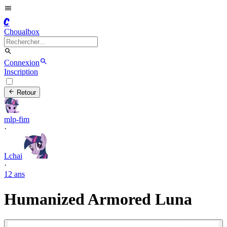
C
Choualbox
Connexion
Inscription
Retour
mlp-fim
·
Lchai
·
12 ans
Humanized Armored Luna