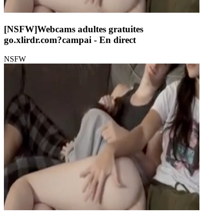
[NSFW]
Webcams adultes gratuites
go.xlirdr.com?campai
- En direct
NSFW