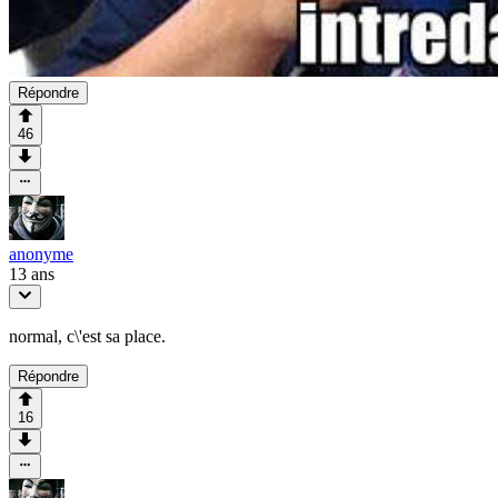
Répondre
46
anonyme
13 ans
normal, c\'est sa place.
Répondre
16