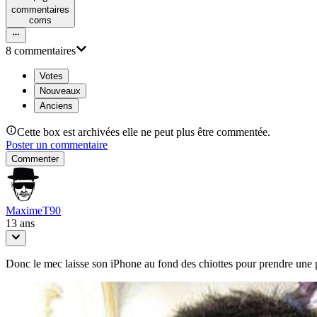
commentaire
s
com
s
8
commentaire
s
Votes
Nouveaux
Anciens
Cette box est archivées elle ne peut plus être commentée.
Poster un commentaire
Commenter
MaximeT90
13 ans
Donc le mec laisse son iPhone au fond des chiottes pour prendre une ph