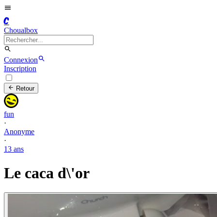
C
Choualbox
Connexion
Inscription
Retour
fun
·
Anonyme
·
13 ans
Le caca d\'or