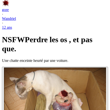
gore
·
Wandriel
·
12 ans
NSFW
Perdre les os , et pas
que.
Une chatte enceinte heurté par une voiture.