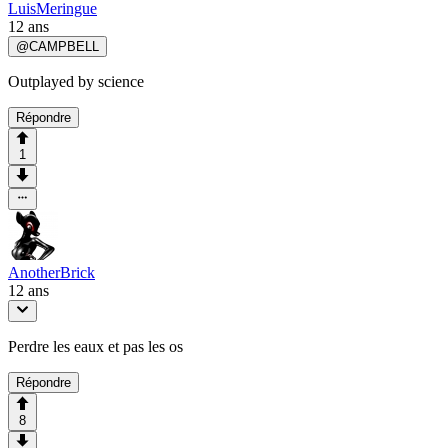
LuisMeringue
12 ans
@
CAMPBELL
Outplayed by science
Répondre
1
AnotherBrick
12 ans
Perdre les eaux et pas les os
Répondre
8