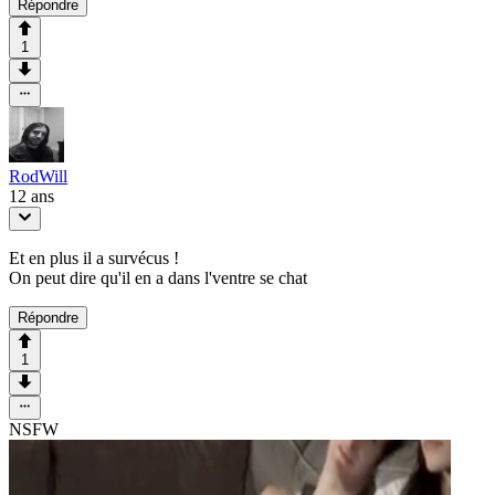
Répondre
1
RodWill
12 ans
Et en plus il a survécus !
On peut dire qu'il en a dans l'ventre se chat
Répondre
1
NSFW