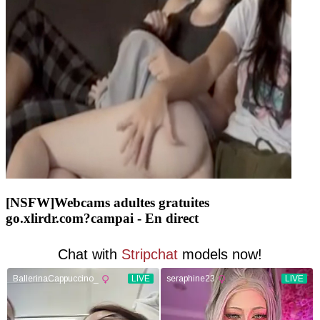
[NSFW]
Webcams adultes gratuites
go.xlirdr.com?campai
- En direct