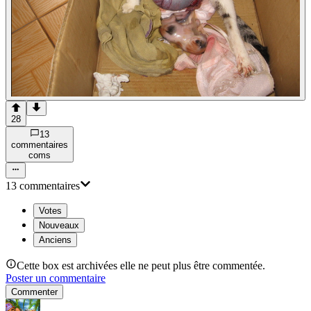
28
13
commentaire
s
com
s
13
commentaire
s
Votes
Nouveaux
Anciens
Cette box est archivées elle ne peut plus être commentée.
Poster un commentaire
Commenter