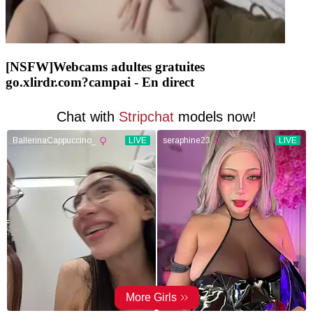
[NSFW]
Webcams adultes gratuites
go.xlirdr.com?campai
- En direct