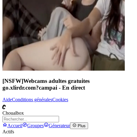
[NSFW]
Webcams adultes gratuites
go.xlirdr.com?campai
- En direct
Aide
Conditions générales
Cookies
C
Choualbox
Accueil
Groupes
Génerateur
Plus
Actifs