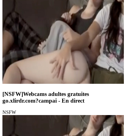
[NSFW]
Webcams adultes gratuites
go.xlirdr.com?campai
- En direct
NSFW