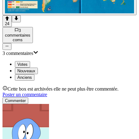
24
3
commentaire
s
com
s
3
commentaire
s
Votes
Nouveaux
Anciens
Cette box est archivées elle ne peut plus être commentée.
Poster un commentaire
Commenter