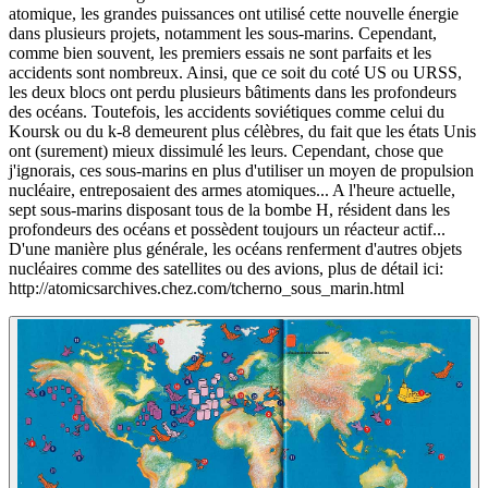
atomique, les grandes puissances ont utilisé cette nouvelle énergie
dans plusieurs projets, notamment les sous-marins. Cependant,
comme bien souvent, les premiers essais ne sont parfaits et les
accidents sont nombreux. Ainsi, que ce soit du coté US ou URSS,
les deux blocs ont perdu plusieurs bâtiments dans les profondeurs
des océans. Toutefois, les accidents soviétiques comme celui du
Koursk ou du k-8 demeurent plus célèbres, du fait que les états Unis
ont (surement) mieux dissimulé les leurs. Cependant, chose que
j'ignorais, ces sous-marins en plus d'utiliser un moyen de propulsion
nucléaire, entreposaient des armes atomiques... A l'heure actuelle,
sept sous-marins disposant tous de la bombe H, résident dans les
profondeurs des océans et possèdent toujours un réacteur actif...
D'une manière plus générale, les océans renferment d'autres objets
nucléaires comme des satellites ou des avions, plus de détail ici:
http://atomicsarchives.chez.com/tcherno_sous_marin.html