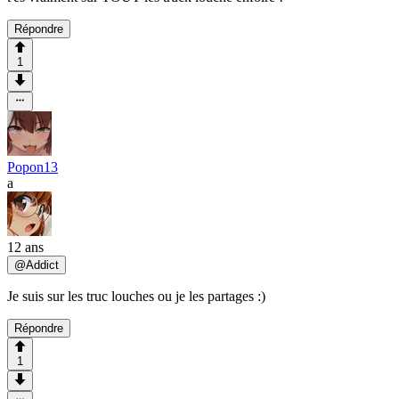
Répondre
1
Popon13
a
12 ans
@
Addict
Je suis sur les truc louches ou je les partages :)
Répondre
1