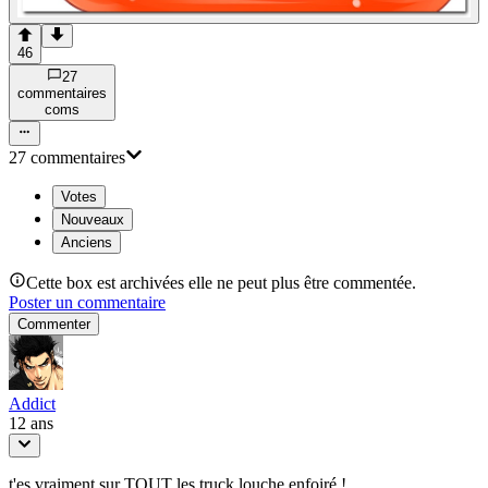
46
27
commentaire
s
com
s
27
commentaire
s
Votes
Nouveaux
Anciens
Cette box est archivées elle ne peut plus être commentée.
Poster un commentaire
Commenter
Addict
12 ans
t'es vraiment sur TOUT les truck louche enfoiré !