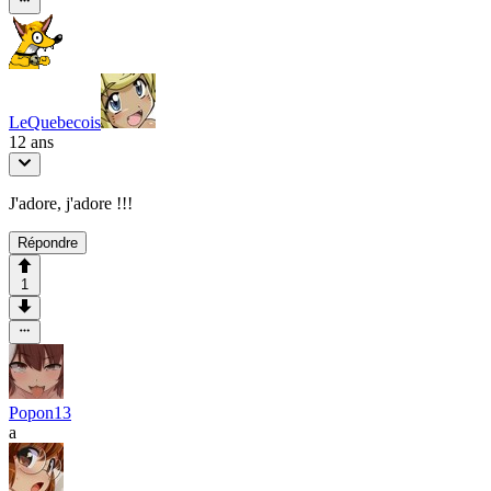
LeQuebecois
12 ans
J'adore, j'adore !!!
Répondre
1
Popon13
a