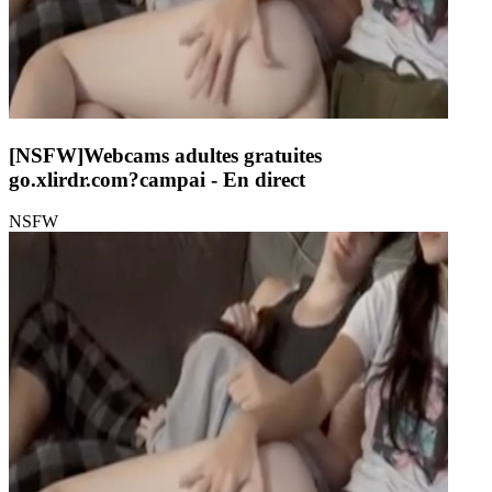
[NSFW]
Webcams adultes gratuites
go.xlirdr.com?campai
- En direct
NSFW