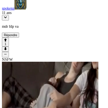
spokenz
11 ans
mdr fdp va
Répondre
1
NSFW