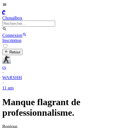
C
Choualbox
Connexion
Inscription
Retour
cs
·
WARSHH
·
11 ans
Manque flagrant de
professionnalisme.
Bonjour,