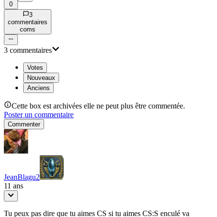
0
3
commentaire
s
com
s
3
commentaire
s
Votes
Nouveaux
Anciens
Cette box est archivées elle ne peut plus être commentée.
Poster un commentaire
Commenter
JeanBlagu2
11 ans
Tu peux pas dire que tu aimes CS si tu aimes CS:S enculé va