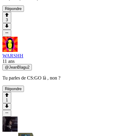
Répondre
3
WARSHH
11 ans
@
JeanBlagu2
Tu parles de CS:GO là , non ?
Répondre
1