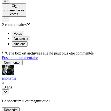
30
2
commentaire
s
com
s
2
commentaire
s
Votes
Nouveaux
Anciens
Cette box est archivées elle ne peut plus être commentée.
Poster un commentaire
Commenter
anonyme
a
13 ans
Le spectrum il est magnifique !
Répondre