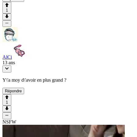
1
AlCi
13 ans
Y\'a moy d\'avoir en plus grand ?
Répondre
1
NSFW