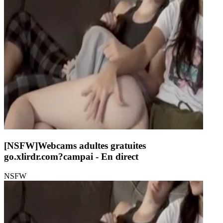
[NSFW]
Webcams adultes gratuites
go.xlirdr.com?campai
- En direct
NSFW