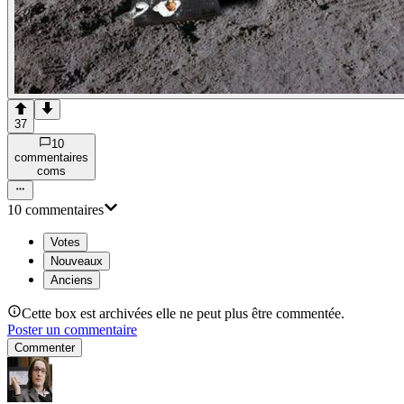
37
10
commentaire
s
com
s
10
commentaire
s
Votes
Nouveaux
Anciens
Cette box est archivées elle ne peut plus être commentée.
Poster un commentaire
Commenter