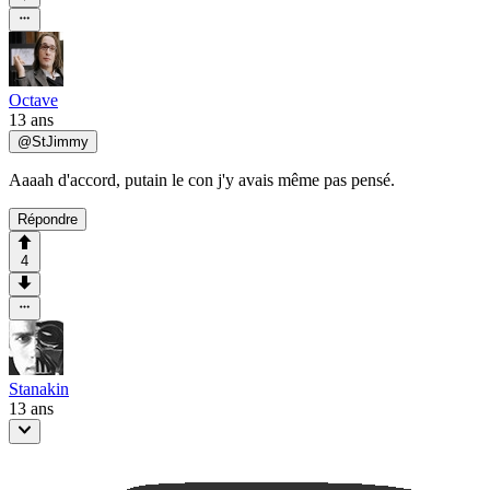
Octave
13 ans
@
StJimmy
Aaaah d'accord, putain le con j'y avais même pas pensé.
Répondre
4
Stanakin
13 ans