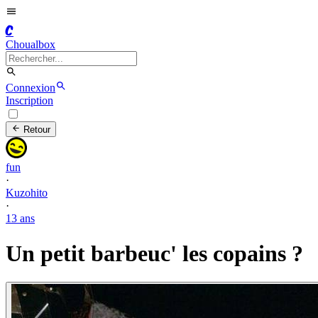
C
Choualbox
Connexion
Inscription
Retour
fun
·
Kuzohito
·
13 ans
Un petit barbeuc' les copains ?