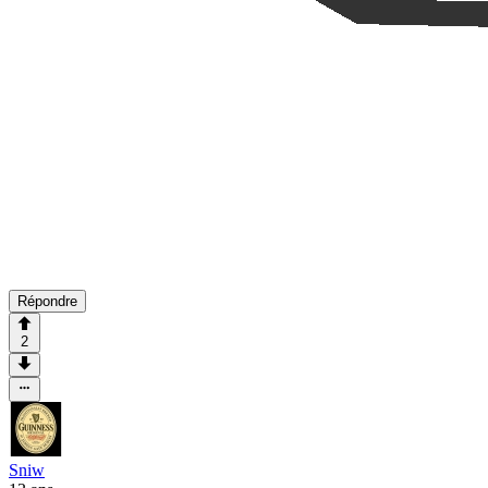
Répondre
2
Sniw