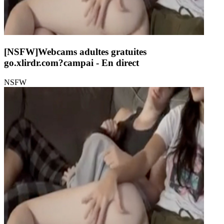
[NSFW]
Webcams adultes gratuites
go.xlirdr.com?campai
- En direct
NSFW