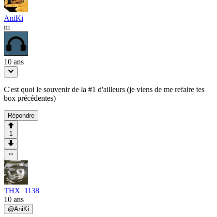
AniKi
m
10 ans
C'est quoi le souvenir de la #1 d'ailleurs (je viens de me refaire tes
box précédentes)
Répondre
1
THX_1138
10 ans
@
AniKi