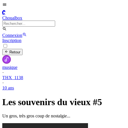
C
Choualbox
Connexion
Inscription
Retour
musique
·
THX_1138
·
10 ans
Les souvenirs du vieux #5
Un gros, très gros coup de nostalgie...