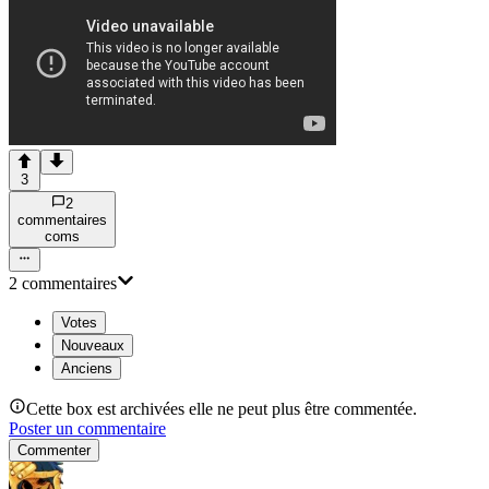
3
2
commentaire
s
com
s
2
commentaire
s
Votes
Nouveaux
Anciens
Cette box est archivées elle ne peut plus être commentée.
Poster un commentaire
Commenter