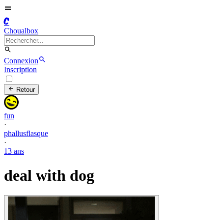
C
Choualbox
Connexion
Inscription
Retour
fun
·
phallusflasque
·
13 ans
deal with dog