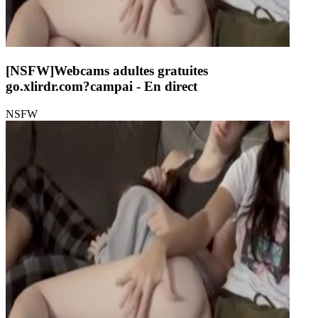
[NSFW]
Webcams adultes gratuites
go.xlirdr.com?campai
- En direct
NSFW