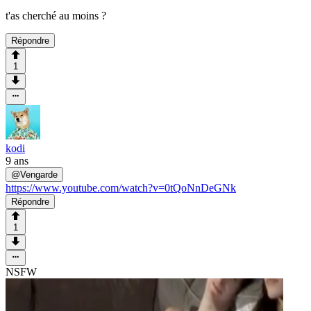
t'as cherché au moins ?
Répondre
1
kodi
9 ans
@
Vengarde
https://www.youtube.com/watch?v=0tQoNnDeGNk
Répondre
1
NSFW