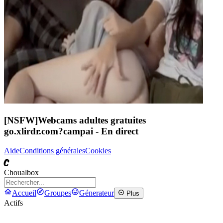
[NSFW]
Webcams adultes gratuites
go.xlirdr.com?campai
- En direct
Aide
Conditions générales
Cookies
C
Choualbox
Accueil
Groupes
Génerateur
Plus
Actifs