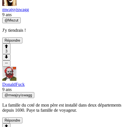
mwajsyiswagg
9 ans
@
Mezut
J'y tiendrais !
Répondre
3
DonaldFuck
9 ans
@
mwajsyiswagg
La famille du coté de mon père est installé dans deux départements
depuis 1690. Paye ta famille de voyageur.
Répondre