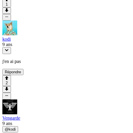
1
kodi
9 ans
j'en ai pas
Répondre
2
Vengarde
9 ans
@
kodi