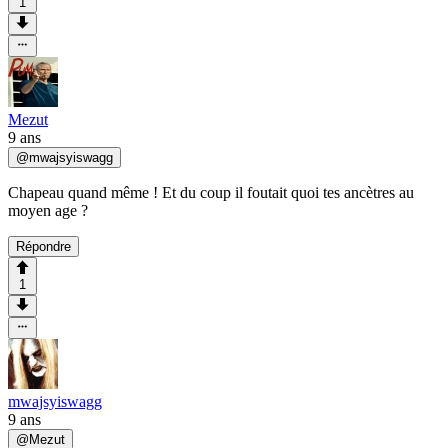
1
Mezut
9 ans
@
mwajsyiswagg
Chapeau quand même ! Et du coup il foutait quoi tes ancètres au
moyen age ?
Répondre
1
mwajsyiswagg
9 ans
@
Mezut