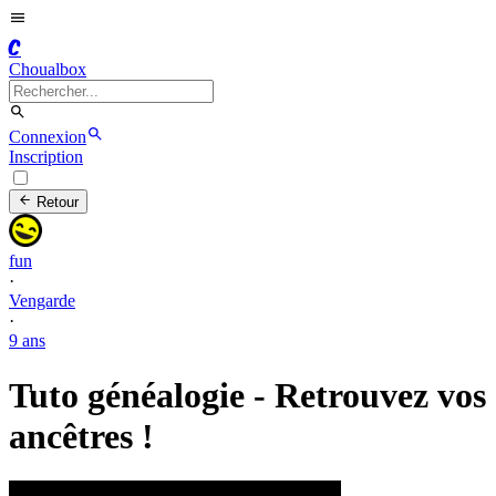
C
Choualbox
Connexion
Inscription
Retour
fun
·
Vengarde
·
9 ans
Tuto généalogie - Retrouvez vos
ancêtres !