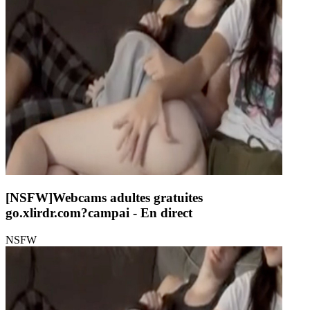
[NSFW]
Webcams adultes gratuites
go.xlirdr.com?campai
- En direct
NSFW