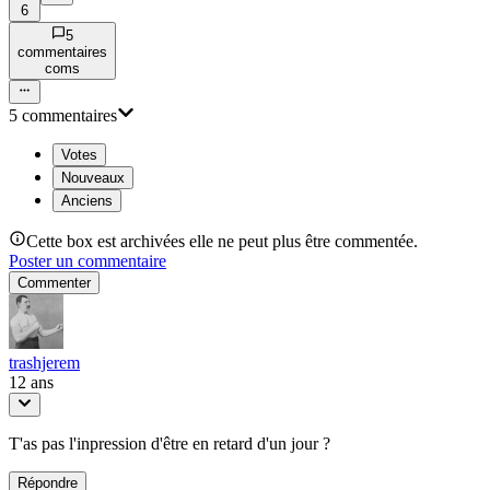
6
5
commentaire
s
com
s
5
commentaire
s
Votes
Nouveaux
Anciens
Cette box est archivées elle ne peut plus être commentée.
Poster un commentaire
Commenter
trashjerem
12 ans
T'as pas l'inpression d'être en retard d'un jour ?
Répondre