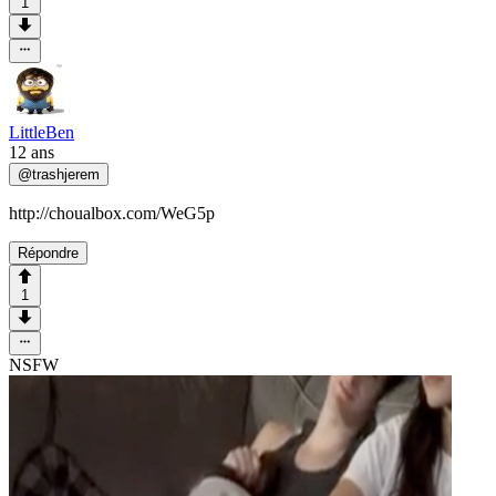
1
LittleBen
12 ans
@
trashjerem
http://choualbox.com/WeG5p
Répondre
1
NSFW