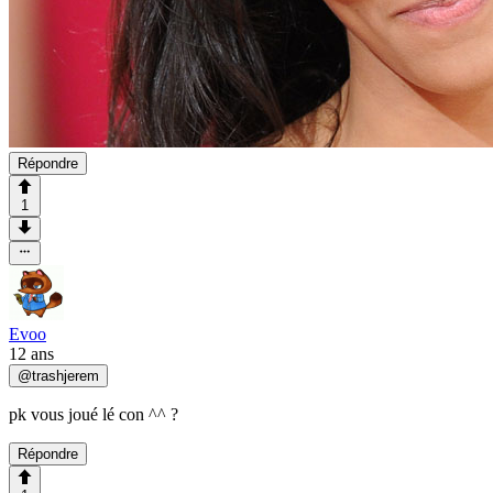
Répondre
1
Evoo
12 ans
@
trashjerem
pk vous joué lé con ^^ ?
Répondre