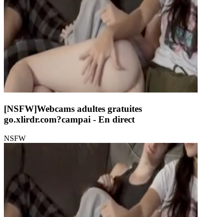
[NSFW]
Webcams adultes gratuites
go.xlirdr.com?campai
- En direct
NSFW