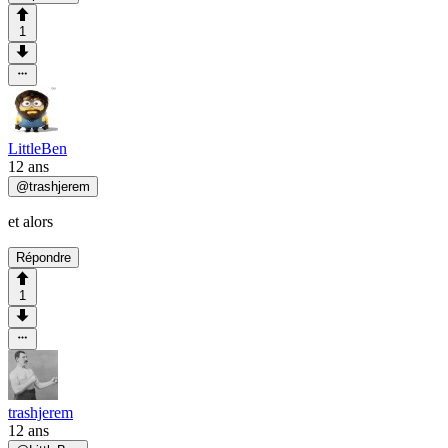
1
LittleBen
12 ans
@
trashjerem
et alors
Répondre
1
trashjerem
12 ans