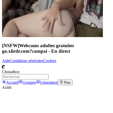
[NSFW]
Webcams adultes gratuites
go.xlirdr.com?campai
- En direct
Aide
Conditions générales
Cookies
C
Choualbox
Accueil
Groupes
Génerateur
Plus
Actifs