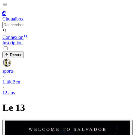
C
Choualbox
Connexion
Inscription
Retour
sports
·
LittleBen
·
12 ans
Le 13